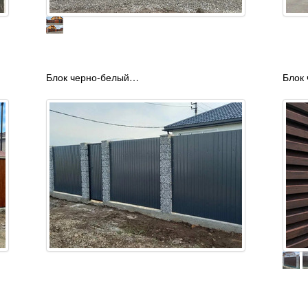
Блок черно-белый…
Блок