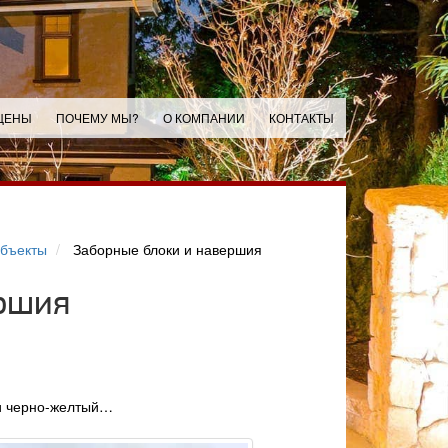
ЦЕНЫ
ПОЧЕМУ МЫ?
О КОМПАНИИ
КОНТАКТЫ
бъекты
Заборные блоки и навершия
ершия
и черно-желтый…