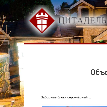
Объе
Заборные блоки серо-чёрный…