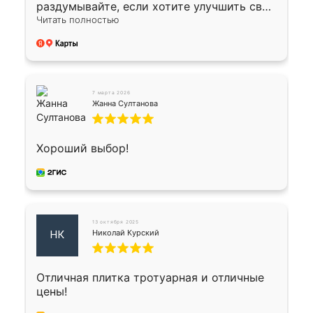
раздумывайте, если хотите улучшить свой
двор!
Читать полностью
7 марта 2026
Жанна Султанова
Хороший выбор!
13 октября 2025
Николай Курский
НК
Отличная плитка тротуарная и отличные
цены!