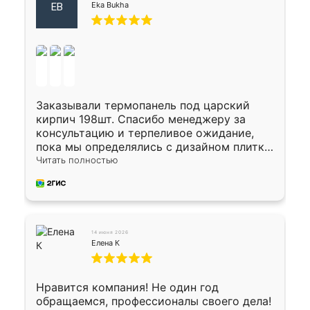
Eka Bukha
EB
Заказывали термопанель под царский
кирпич 198шт. Спасибо менеджеру за
консультацию и терпеливое ожидание,
пока мы определялись с дизайном плитки.
Исполнен заказ в срок, спасибо
Читать полностью
производству. Цена самая доступная,
предоплата наличкой 50%. Накануне с
водителем договорились о доставке в
Хомутово. Сегодня заказ привезли.
Окончательный расчет при получении.
14 июня 2026
Огромная благодарность водителю, помог
Елена К
выгрузить. Получили коробку плитки на
всякий случай, вдруг где-то сломается.
Осталось дело за малым-монтировать)))
Нравится компания! Не один год
Подарили два больших вазона трапеция
обращаемся, профессионалы своего дела!