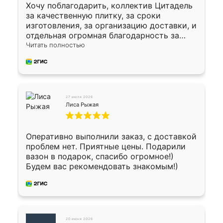
Хочу поблагодарить, коллектив Цитадель
за качественную плитку, за сроки
изготовления, за организацию доставки, и
отдельная огромная благодарность за
укладку плитки Оганесу, за два дня 70 кв,
Читать полностью
четко, профессионально, молодцы ребята.
27 июля 2026
Лиса Рыжая
Оперативно выполнили заказ, с доставкой
проблем нет. Приятные цены. Подарили
вазон в подарок, спасибо огромное!)
Будем вас рекомендовать знакомым!)
20 июня 2026