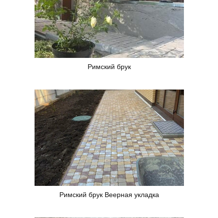
Римский брук
Римский брук Веерная укладка