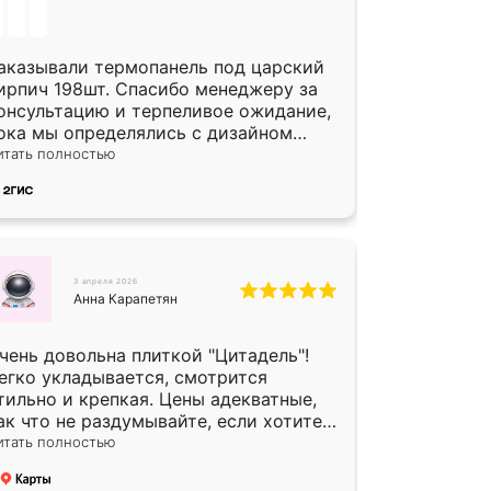
аказывали термопанель под царский
ирпич 198шт. Спасибо менеджеру за
онсультацию и терпеливое ожидание,
ока мы определялись с дизайном
литки. Исполнен заказ в срок, спасибо
итать полностью
роизводству. Цена самая доступная,
редоплата наличкой 50%. Накануне с
одителем договорились о доставке в
омутово. Сегодня заказ привезли.
кончательный расчет при получении.
громная благодарность водителю,
3 апреля 2026
Анна Карапетян
омог выгрузить. Получили коробку
литки на всякий случай, вдруг где-то
ломается. Осталось дело за малым-
чень довольна плиткой "Цитадель"!
тировать))) Подарили два больших
егко укладывается, смотрится
азона трапеция из архитектурного
тильно и крепкая. Цены адекватные,
етона-красота.
ак что не раздумывайте, если хотите
лучшить свой двор!
итать полностью