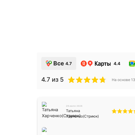
Все
4.7
4.4
4.7
из 5
На основе
1
29 июля 2026
Татьяна
Харченко(Стриюк)