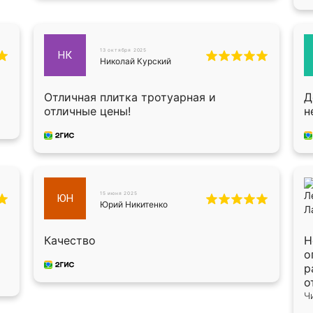
13 октября 2025
НК
Николай Курский
Отличная плитка тротуарная и
Д
отличные цены!
н
15 июня 2025
ЮН
Юрий Никитенко
Качество
Н
о
р
о
B
Ч