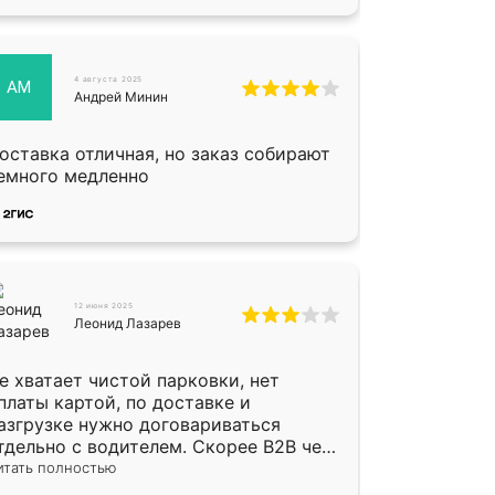
4 августа 2025
АМ
Андрей Минин
оставка отличная, но заказ собирают
емного медленно
12 июня 2025
Леонид Лазарев
е хватает чистой парковки, нет
платы картой, по доставке и
азгрузке нужно договариваться
тдельно с водителем. Скорее B2B чем
2C
итать полностью