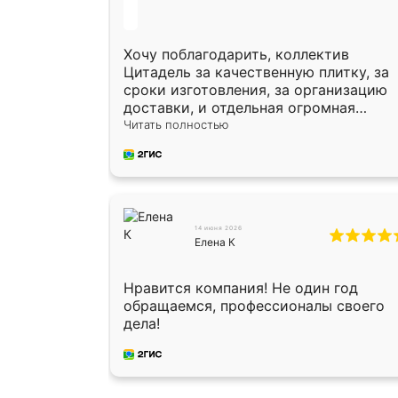
Хочу поблагодарить, коллектив
Цитадель за качественную плитку, за
сроки изготовления, за организацию
доставки, и отдельная огромная
благодарность за укладку плитки
Читать полностью
Оганесу, за два дня 70 кв, четко,
профессионально, молодцы ребята.
14 июня 2026
Елена К
Нравится компания! Не один год
обращаемся, профессионалы своего
дела!