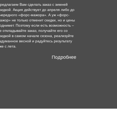
редлагаем Вам сделать заказ с зимней
кидкой. Акция действует до апреля либо до
чередного «форс-мажора». А уж «форс-
ажор» не только отменит скидки, но и цены
однимет. Поэтому если есть возможность –
е откладывайте заказ, получайте его со
кидкой в самом начале сезона, реализуйте
адуманное весной и радуйтесь результату
же с лета.
Подробнее