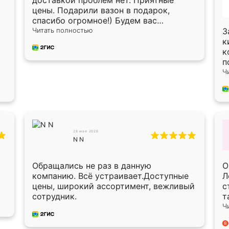
доставкой проблем нет. Приятные
цены. Подарили вазон в подарок,
спасибо огромное!) Будем вас
рекомендовать знакомым!)
Читать полностью
З
к
к
п
п
Ч
п
п
в
Х
О
О
28 мая 2026
N N
п
п
с
Обращались не раз в данную
О
мон
компанию. Всё устраивает.Доступные
Л
в
цены, широкий ассортимент, вежливый
с
б
сотрудник.
т
у
Ч