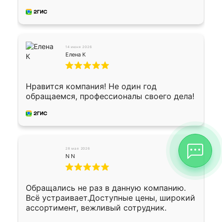
производству. Цена самая доступная,
предоплата наличкой 50%. Накануне с
водителем договорились о доставке в
Хомутово. Сегодня заказ привезли.
Окончательный расчет при получении.
14 июня 2026
Огромная благодарность водителю, помог
Елена К
выгрузить. Получили коробку плитки на
всякий случай, вдруг где-то сломается.
Осталось дело за малым-монтировать)))
Нравится компания! Не один год
Подарили два больших вазона трапеция
обращаемся, профессионалы своего дела!
из архитектурного бетона-красота.
28 мая 2026
N N
Обращались не раз в данную компанию.
Всё устраивает.Доступные цены, широкий
ассортимент, вежливый сотрудник.