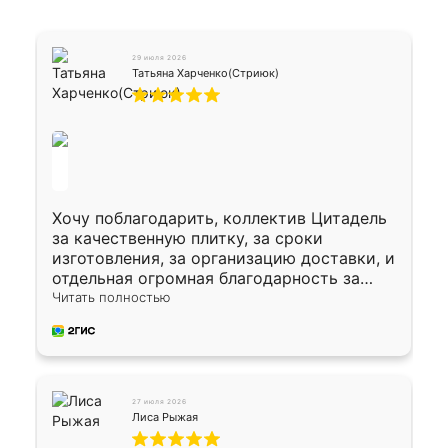
29 июля 2026
Татьяна Харченко(Стриюк)
Хочу поблагодарить, коллектив Цитадель
за качественную плитку, за сроки
изготовления, за организацию доставки, и
отдельная огромная благодарность за
укладку плитки Оганесу, за два дня 70 кв,
Читать полностью
четко, профессионально, молодцы ребята.
27 июля 2026
Лиса Рыжая