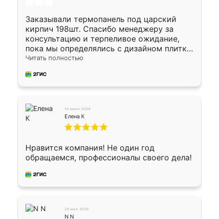
Заказывали термопанель под царский
кирпич 198шт. Спасибо менеджеру за
консультацию и терпеливое ожидание,
пока мы определялись с дизайном плитки.
Исполнен заказ в срок, спасибо
Читать полностью
производству. Цена самая доступная,
предоплата наличкой 50%. Накануне с
водителем договорились о доставке в
Хомутово. Сегодня заказ привезли.
Окончательный расчет при получении.
14 июня 2026
Огромная благодарность водителю, помог
Елена К
выгрузить. Получили коробку плитки на
всякий случай, вдруг где-то сломается.
Осталось дело за малым-монтировать)))
Нравится компания! Не один год
Подарили два больших вазона трапеция
обращаемся, профессионалы своего дела!
из архитектурного бетона-красота.
28 мая 2026
N N