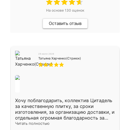
На основе
130
оценок
Оставить отзыв
29 июля 2026
Татьяна Харченко(Стриюк)
Хочу поблагодарить, коллектив Цитадель
за качественную плитку, за сроки
изготовления, за организацию доставки, и
отдельная огромная благодарность за
укладку плитки Оганесу, за два дня 70 кв,
Читать полностью
четко, профессионально, молодцы ребята.