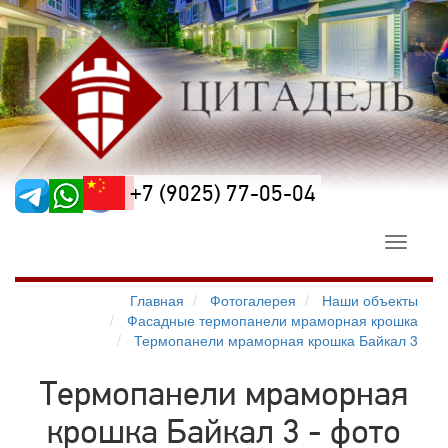
+7 (9025) 77-05-04
Toggle
navigati
Главная
Фотогалерея
Наши объекты
Фасадные термопанели мраморная крошка
Термопанели мраморная крошка Байкал 3
Термопанели мраморная
крошка Байкал 3 - фото