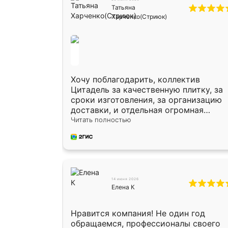
Татьяна
Харченко(Стриюк)
Хочу поблагодарить, коллектив
Цитадель за качественную плитку, за
сроки изготовления, за организацию
доставки, и отдельная огромная
благодарность за укладку плитки
Читать полностью
Оганесу, за два дня 70 кв, четко,
профессионально, молодцы ребята.
14 июня 2026
Елена К
Нравится компания! Не один год
обращаемся, профессионалы своего