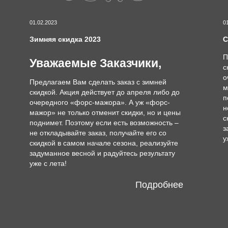
01.02.2023
0
Зимняя скидка 2023
С
П
Уважаемые Заказчики,
с
о
Предлагаем Вам сделать заказ с зимней
м
скидкой. Акция действует до апреля либо до
п
очередного «форс-мажора». А уж «форс-
н
мажор» не только отменит скидки, но и цены
с
поднимет. Поэтому если есть возможность –
з
не откладывайте заказ, получайте его со
у
скидкой в самом начале сезона, реализуйте
задуманное весной и радуйтесь результату
уже с лета!
Подробнее