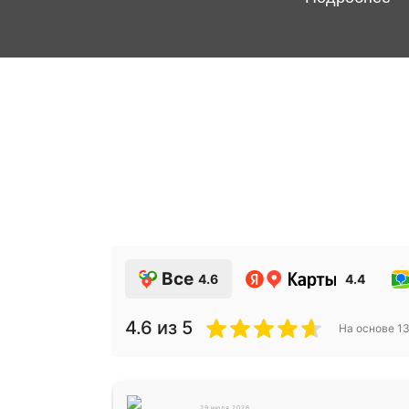
Все
4.6
4.4
4.6
из 5
На основе
1
29 июля 2026