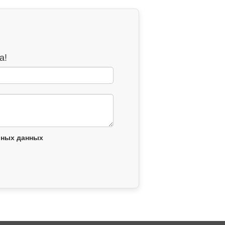
а!
ьных данных