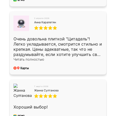
3 апреля 2026
Анна Карапетян
Очень довольна плиткой "Цитадель"!
Легко укладывается, смотрится стильно и
крепкая. Цены адекватные, так что не
раздумывайте, если хотите улучшить свой
двор!
Читать полностью
7 марта 2026
Жанна Султанова
Хороший выбор!