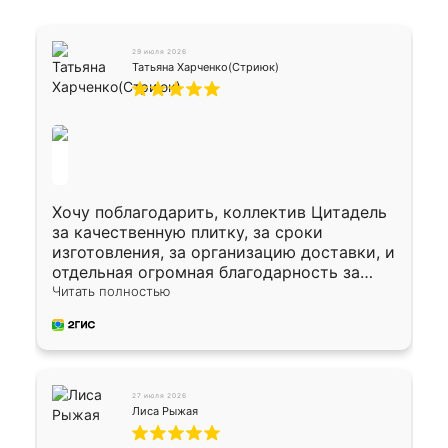
29 июля 2026
Татьяна Харченко(Стриюк)
Хочу поблагодарить, коллектив Цитадель
за качественную плитку, за сроки
изготовления, за организацию доставки, и
отдельная огромная благодарность за
укладку плитки Оганесу, за два дня 70 кв,
Читать полностью
четко, профессионально, молодцы ребята.
27 июля 2026
Лиса Рыжая