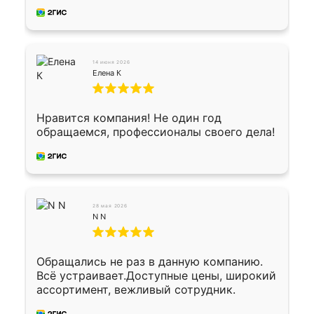
производству. Цена самая доступная,
предоплата наличкой 50%. Накануне с
водителем договорились о доставке в
Хомутово. Сегодня заказ привезли.
Окончательный расчет при получении.
14 июня 2026
Огромная благодарность водителю, помог
Елена К
выгрузить. Получили коробку плитки на
всякий случай, вдруг где-то сломается.
Осталось дело за малым-монтировать)))
Нравится компания! Не один год
Подарили два больших вазона трапеция
обращаемся, профессионалы своего дела!
из архитектурного бетона-красота.
28 мая 2026
N N
Обращались не раз в данную компанию.
Всё устраивает.Доступные цены, широкий
ассортимент, вежливый сотрудник.