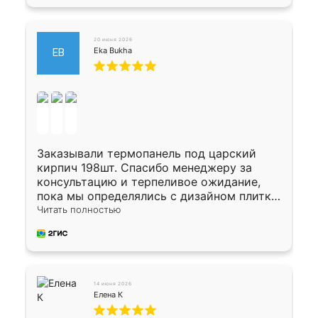
20 июня 2026
Eka Bukha
EB
Заказывали термопанель под царский
кирпич 198шт. Спасибо менеджеру за
консультацию и терпеливое ожидание,
пока мы определялись с дизайном плитки.
Исполнен заказ в срок, спасибо
Читать полностью
производству. Цена самая доступная,
предоплата наличкой 50%. Накануне с
водителем договорились о доставке в
Хомутово. Сегодня заказ привезли.
Окончательный расчет при получении.
14 июня 2026
Огромная благодарность водителю, помог
Елена К
выгрузить. Получили коробку плитки на