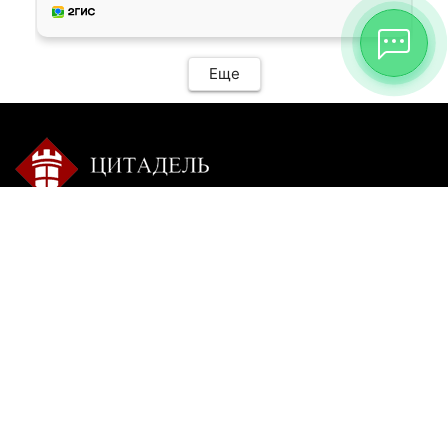
Еще
Контакты:
Режим работы:
+7 9025 770-504
пн-сб с 9-00 до 20-00 без
перерыва
citadel-irk@mail.ru
вс: пишите
г. Иркутск, ул. Ракитная,
22, 1 этаж