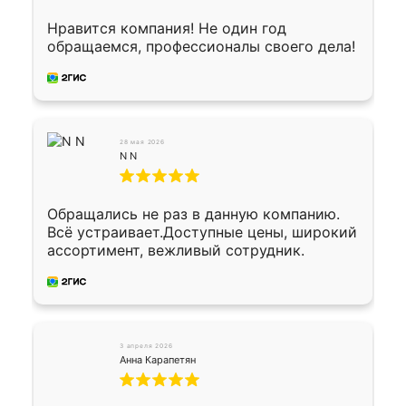
всякий случай, вдруг где-то сломается.
Осталось дело за малым-монтировать)))
Нравится компания! Не один год
Подарили два больших вазона трапеция
обращаемся, профессионалы своего дела!
из архитектурного бетона-красота.
28 мая 2026
N N
Обращались не раз в данную компанию.
Всё устраивает.Доступные цены, широкий
ассортимент, вежливый сотрудник.
3 апреля 2026
Анна Карапетян