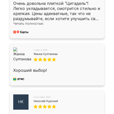
Очень довольна плиткой "Цитадель"!
Легко укладывается, смотрится стильно и
крепкая. Цены адекватные, так что не
раздумывайте, если хотите улучшить свой
двор!
Читать полностью
7 марта 2026
Жанна Султанова
Хороший выбор!
13 октября 2025
Николай Курский
НК