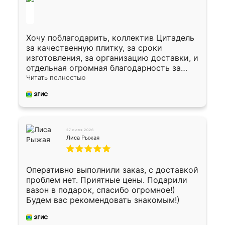
Хочу поблагодарить, коллектив Цитадель
за качественную плитку, за сроки
изготовления, за организацию доставки, и
отдельная огромная благодарность за
укладку плитки Оганесу, за два дня 70 кв,
Читать полностью
четко, профессионально, молодцы ребята.
27 июля 2026
Лиса Рыжая
Оперативно выполнили заказ, с доставкой
проблем нет. Приятные цены. Подарили
вазон в подарок, спасибо огромное!)
Будем вас рекомендовать знакомым!)