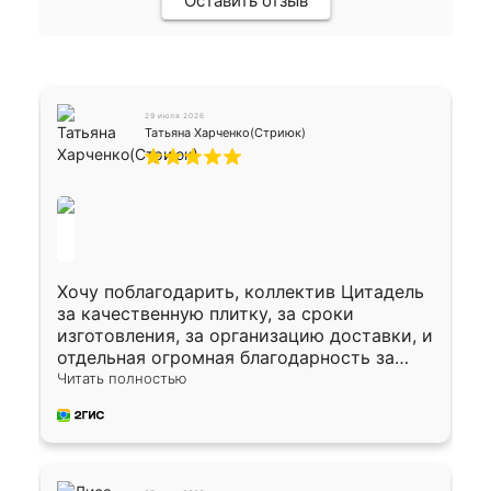
Оставить отзыв
29 июля 2026
Татьяна Харченко(Стриюк)
Хочу поблагодарить, коллектив Цитадель
за качественную плитку, за сроки
изготовления, за организацию доставки, и
отдельная огромная благодарность за
укладку плитки Оганесу, за два дня 70 кв,
Читать полностью
четко, профессионально, молодцы ребята.