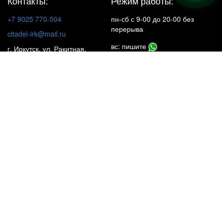
Контакты:
Режим работы:
+7 9025 770-504
пн-сб с 9-00 до 20-00 без
перерыва
citadel-irk@mail.ru
вс: пишите
г. Иркутск, ул. Ракитная,
22, 1 этаж
Insta**m
КАТАЛОГ
НАШИ ОБЪЕКТЫ
УСЛУГИ
ЦЕНЫ
ПОЧЕМУ МЫ?