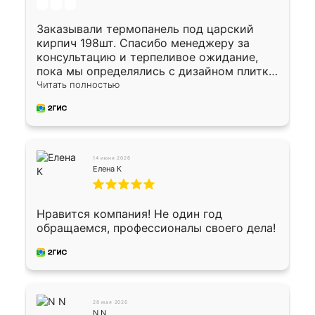
Заказывали термопанель под царский
кирпич 198шт. Спасибо менеджеру за
консультацию и терпеливое ожидание,
пока мы определялись с дизайном плитки.
Исполнен заказ в срок, спасибо
Читать полностью
производству. Цена самая доступная,
предоплата наличкой 50%. Накануне с
водителем договорились о доставке в
Хомутово. Сегодня заказ привезли.
Окончательный расчет при получении.
14 июня 2026
Огромная благодарность водителю, помог
Елена К
выгрузить. Получили коробку плитки на
всякий случай, вдруг где-то сломается.
Осталось дело за малым-монтировать)))
Нравится компания! Не один год
Подарили два больших вазона трапеция
обращаемся, профессионалы своего дела!
из архитектурного бетона-красота.
28 мая 2026
N N