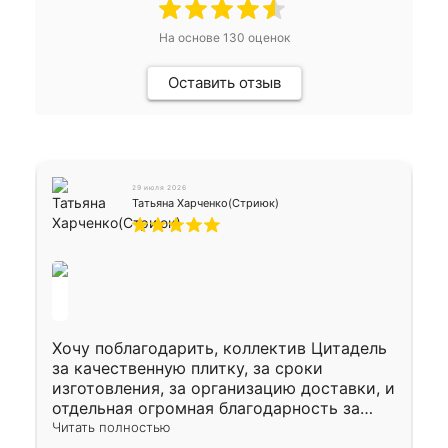
На основе
130
оценок
Оставить отзыв
29 июля 2026
Татьяна Харченко(Стриюк)
Хочу поблагодарить, коллектив Цитадель
за качественную плитку, за сроки
изготовления, за организацию доставки, и
отдельная огромная благодарность за
укладку плитки Оганесу, за два дня 70 кв,
Читать полностью
четко, профессионально, молодцы ребята.