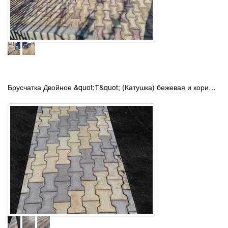
Брусчатка Двойное &quot;Т&quot; (Катушка) бежевая и кори…