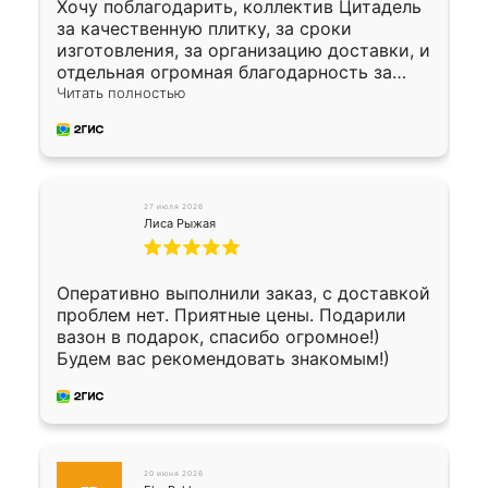
Хочу поблагодарить, коллектив Цитадель
за качественную плитку, за сроки
изготовления, за организацию доставки, и
отдельная огромная благодарность за
укладку плитки Оганесу, за два дня 70 кв,
Читать полностью
четко, профессионально, молодцы ребята.
27 июля 2026
Лиса Рыжая
Оперативно выполнили заказ, с доставкой
проблем нет. Приятные цены. Подарили
вазон в подарок, спасибо огромное!)
Будем вас рекомендовать знакомым!)
20 июня 2026