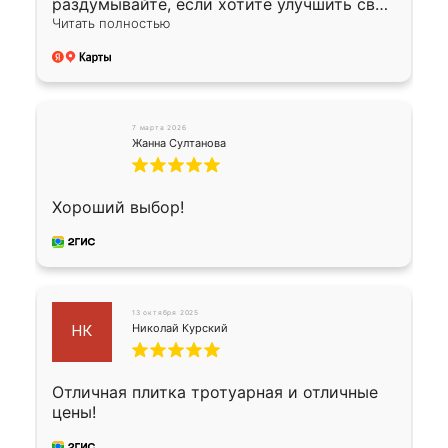
раздумывайте, если хотите улучшить свой
двор!
Читать полностью
7 марта 2026
Жанна Султанова
Хороший выбор!
13 октября 2025
Николай Курский
НК
Отличная плитка тротуарная и отличные
цены!