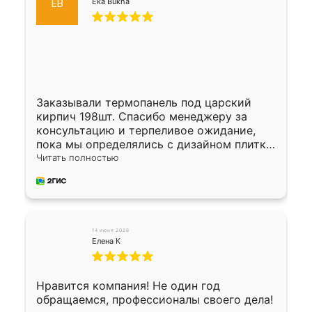
Eka Bukha
EB
Заказывали термопанель под царский
кирпич 198шт. Спасибо менеджеру за
консультацию и терпеливое ожидание,
пока мы определялись с дизайном плитки.
Исполнен заказ в срок, спасибо
Читать полностью
производству. Цена самая доступная,
предоплата наличкой 50%. Накануне с
водителем договорились о доставке в
Хомутово. Сегодня заказ привезли.
Окончательный расчет при получении.
14 июня 2026
Огромная благодарность водителю, помог
Елена К
выгрузить. Получили коробку плитки на
всякий случай, вдруг где-то сломается.
Осталось дело за малым-монтировать)))
Нравится компания! Не один год
Подарили два больших вазона трапеция
обращаемся, профессионалы своего дела!
из архитектурного бетона-красота.