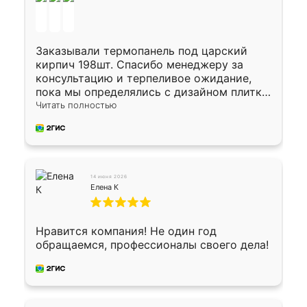
Заказывали термопанель под царский
кирпич 198шт. Спасибо менеджеру за
консультацию и терпеливое ожидание,
пока мы определялись с дизайном плитки.
Исполнен заказ в срок, спасибо
Читать полностью
производству. Цена самая доступная,
предоплата наличкой 50%. Накануне с
водителем договорились о доставке в
Хомутово. Сегодня заказ привезли.
Окончательный расчет при получении.
14 июня 2026
Огромная благодарность водителю, помог
Елена К
выгрузить. Получили коробку плитки на
всякий случай, вдруг где-то сломается.
Осталось дело за малым-монтировать)))
Нравится компания! Не один год
Подарили два больших вазона трапеция
обращаемся, профессионалы своего дела!
из архитектурного бетона-красота.