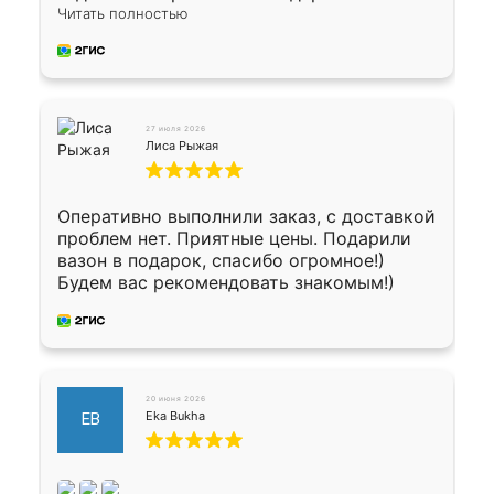
укладку плитки Оганесу, за два дня 70 кв,
Читать полностью
четко, профессионально, молодцы ребята.
27 июля 2026
Лиса Рыжая
Оперативно выполнили заказ, с доставкой
проблем нет. Приятные цены. Подарили
вазон в подарок, спасибо огромное!)
Будем вас рекомендовать знакомым!)
20 июня 2026
Eka Bukha
EB