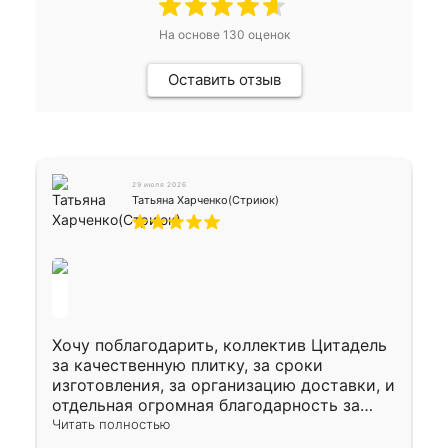
На основе
130
оценок
Оставить отзыв
29 июля 2026
Татьяна Харченко(Стриюк)
Хочу поблагодарить, коллектив Цитадель
за качественную плитку, за сроки
изготовления, за организацию доставки, и
отдельная огромная благодарность за
укладку плитки Оганесу, за два дня 70 кв,
Читать полностью
четко, профессионально, молодцы ребята.