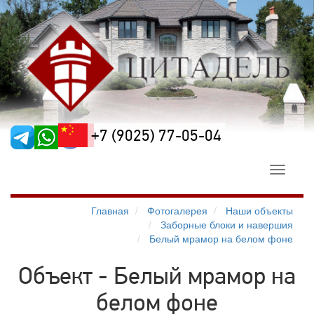
+7 (9025) 77-05-04
Toggle
navigati
Главная
Фотогалерея
Наши объекты
Заборные блоки и навершия
Белый мрамор на белом фоне
Объект - Белый мрамор на
белом фоне