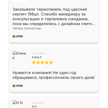
Заказывали термопанель под царский
кирпич 198шт. Спасибо менеджеру за
консультацию и терпеливое ожидание,
пока мы определялись с дизайном плитки.
Исполнен заказ в срок, спасибо
Читать полностью
производству. Цена самая доступная,
предоплата наличкой 50%. Накануне с
водителем договорились о доставке в
Хомутово. Сегодня заказ привезли.
Окончательный расчет при получении.
14 июня 2026
Огромная благодарность водителю, помог
Елена К
выгрузить. Получили коробку плитки на
всякий случай, вдруг где-то сломается.
Осталось дело за малым-монтировать)))
Нравится компания! Не один год
Подарили два больших вазона трапеция
обращаемся, профессионалы своего дела!
из архитектурного бетона-красота.
28 мая 2026
N N