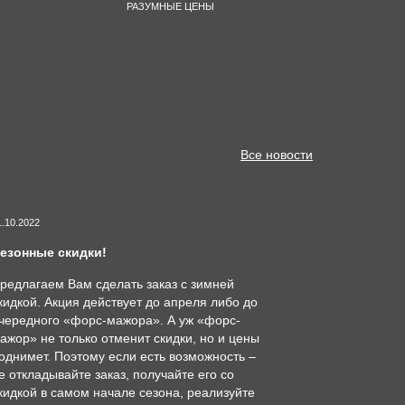
РАЗУМНЫЕ ЦЕНЫ
Все новости
1.10.2022
езонные скидки!
редлагаем Вам сделать заказ с зимней
кидкой. Акция действует до апреля либо до
чередного «форс-мажора». А уж «форс-
ажор» не только отменит скидки, но и цены
однимет. Поэтому если есть возможность –
е откладывайте заказ, получайте его со
кидкой в самом начале сезона, реализуйте