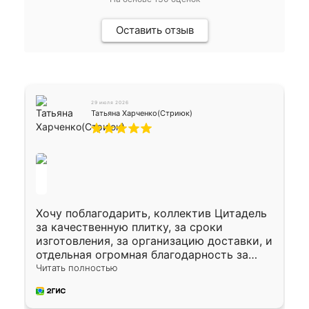
Оставить отзыв
29 июля 2026
Татьяна Харченко(Стриюк)
Хочу поблагодарить, коллектив Цитадель
за качественную плитку, за сроки
изготовления, за организацию доставки, и
отдельная огромная благодарность за
укладку плитки Оганесу, за два дня 70 кв,
Читать полностью
четко, профессионально, молодцы ребята.