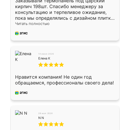
Заказывали термопанель под царский
кирпич 198шт. Спасибо менеджеру за
консультацию и терпеливое ожидание,
пока мы определялись с дизайном плитки.
Исполнен заказ в срок, спасибо
Читать полностью
производству. Цена самая доступная,
предоплата наличкой 50%. Накануне с
водителем договорились о доставке в
Хомутово. Сегодня заказ привезли.
Окончательный расчет при получении.
14 июня 2026
Огромная благодарность водителю, помог
Елена К
выгрузить. Получили коробку плитки на
всякий случай, вдруг где-то сломается.
Осталось дело за малым-монтировать)))
Нравится компания! Не один год
Подарили два больших вазона трапеция
обращаемся, профессионалы своего дела!
из архитектурного бетона-красота.
28 мая 2026
N N