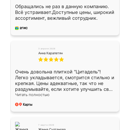
Обращались не раз в данную компанию.
Всё устраивает.Доступные цены, широкий
ассортимент, вежливый сотрудник.
3 апреля 2026
Анна Карапетян
Очень довольна плиткой "Цитадель"!
Легко укладывается, смотрится стильно и
крепкая. Цены адекватные, так что не
раздумывайте, если хотите улучшить свой
двор!
Читать полностью
7 марта 2026
Жанна Султанова