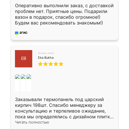
Оперативно выполнили заказ, с доставкой
проблем нет. Приятные цены. Подарили
вазон в подарок, спасибо огромное!)
Будем вас рекомендовать знакомым!)
20 июня 2026
Eka Bukha
EB
Заказывали термопанель под царский
кирпич 198шт. Спасибо менеджеру за
консультацию и терпеливое ожидание,
пока мы определялись с дизайном плитки.
Исполнен заказ в срок, спасибо
Читать полностью
производству. Цена самая доступная,