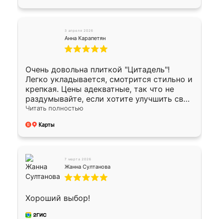
3 апреля 2026
Анна Карапетян
Очень довольна плиткой "Цитадель"!
Легко укладывается, смотрится стильно и
крепкая. Цены адекватные, так что не
раздумывайте, если хотите улучшить свой
двор!
Читать полностью
7 марта 2026
Жанна Султанова
Хороший выбор!