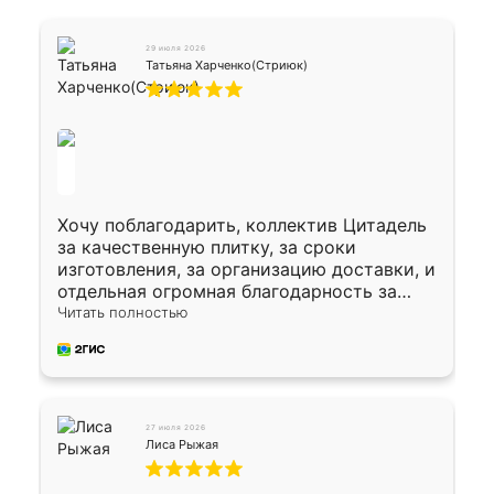
29 июля 2026
Татьяна Харченко(Стриюк)
Хочу поблагодарить, коллектив Цитадель
за качественную плитку, за сроки
изготовления, за организацию доставки, и
отдельная огромная благодарность за
укладку плитки Оганесу, за два дня 70 кв,
Читать полностью
четко, профессионально, молодцы ребята.
27 июля 2026
Лиса Рыжая