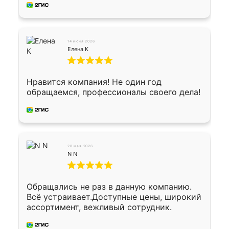
предоплата наличкой 50%. Накануне с
водителем договорились о доставке в
Хомутово. Сегодня заказ привезли.
Окончательный расчет при получении.
14 июня 2026
Огромная благодарность водителю, помог
Елена К
выгрузить. Получили коробку плитки на
всякий случай, вдруг где-то сломается.
Осталось дело за малым-монтировать)))
Нравится компания! Не один год
Подарили два больших вазона трапеция
обращаемся, профессионалы своего дела!
из архитектурного бетона-красота.
28 мая 2026
N N
Обращались не раз в данную компанию.
Всё устраивает.Доступные цены, широкий
ассортимент, вежливый сотрудник.