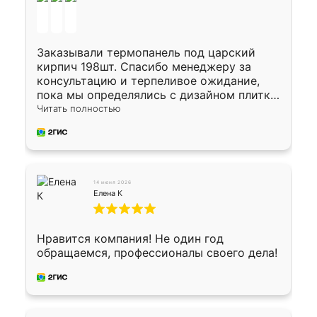
Заказывали термопанель под царский
кирпич 198шт. Спасибо менеджеру за
консультацию и терпеливое ожидание,
пока мы определялись с дизайном плитки.
Исполнен заказ в срок, спасибо
Читать полностью
производству. Цена самая доступная,
предоплата наличкой 50%. Накануне с
водителем договорились о доставке в
Хомутово. Сегодня заказ привезли.
Окончательный расчет при получении.
14 июня 2026
Огромная благодарность водителю, помог
Елена К
выгрузить. Получили коробку плитки на
всякий случай, вдруг где-то сломается.
Осталось дело за малым-монтировать)))
Нравится компания! Не один год
Подарили два больших вазона трапеция
обращаемся, профессионалы своего дела!
из архитектурного бетона-красота.