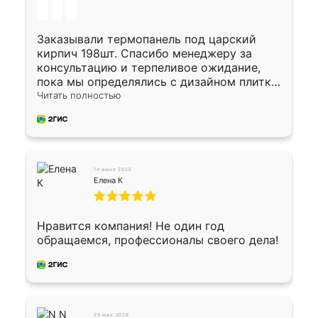
Заказывали термопанель под царский
кирпич 198шт. Спасибо менеджеру за
консультацию и терпеливое ожидание,
пока мы определялись с дизайном плитки.
Исполнен заказ в срок, спасибо
Читать полностью
производству. Цена самая доступная,
предоплата наличкой 50%. Накануне с
водителем договорились о доставке в
Хомутово. Сегодня заказ привезли.
Окончательный расчет при получении.
14 июня 2026
Огромная благодарность водителю, помог
Елена К
выгрузить. Получили коробку плитки на
всякий случай, вдруг где-то сломается.
Осталось дело за малым-монтировать)))
Нравится компания! Не один год
Подарили два больших вазона трапеция
обращаемся, профессионалы своего дела!
из архитектурного бетона-красота.
28 мая 2026