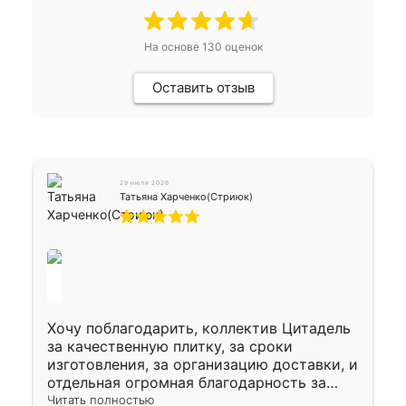
На основе
130
оценок
Оставить отзыв
29 июля 2026
Татьяна Харченко(Стриюк)
Хочу поблагодарить, коллектив Цитадель
за качественную плитку, за сроки
изготовления, за организацию доставки, и
отдельная огромная благодарность за
укладку плитки Оганесу, за два дня 70 кв,
Читать полностью