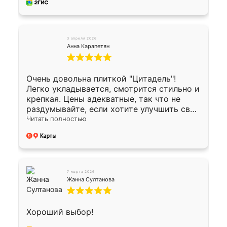
3 апреля 2026
Анна Карапетян
Очень довольна плиткой "Цитадель"!
Легко укладывается, смотрится стильно и
крепкая. Цены адекватные, так что не
раздумывайте, если хотите улучшить свой
двор!
Читать полностью
7 марта 2026
Жанна Султанова
Хороший выбор!