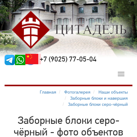
+7 (9025) 77-05-04
Toggle
navigati
Главная
Фотогалерея
Наши объекты
Заборные блоки и навершия
Заборные блоки серо-чёрный
Заборные блоки серо-
чёрный - фото объектов