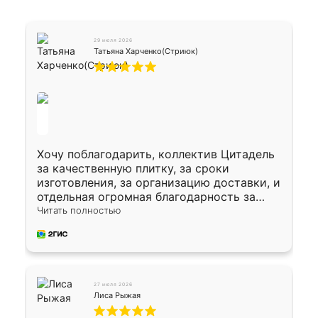
29 июля 2026
Татьяна Харченко(Стриюк)
Хочу поблагодарить, коллектив Цитадель
за качественную плитку, за сроки
изготовления, за организацию доставки, и
отдельная огромная благодарность за
укладку плитки Оганесу, за два дня 70 кв,
Читать полностью
четко, профессионально, молодцы ребята.
27 июля 2026
Лиса Рыжая