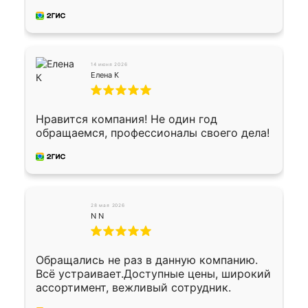
производству. Цена самая доступная,
предоплата наличкой 50%. Накануне с
водителем договорились о доставке в
Хомутово. Сегодня заказ привезли.
Окончательный расчет при получении.
14 июня 2026
Огромная благодарность водителю, помог
Елена К
выгрузить. Получили коробку плитки на
всякий случай, вдруг где-то сломается.
Осталось дело за малым-монтировать)))
Нравится компания! Не один год
Подарили два больших вазона трапеция
обращаемся, профессионалы своего дела!
из архитектурного бетона-красота.
28 мая 2026
N N
Обращались не раз в данную компанию.
Всё устраивает.Доступные цены, широкий
ассортимент, вежливый сотрудник.