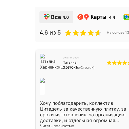
Все
4.6
4.4
4.6
из 5
На основе
1
29 июля 2026
Татьяна
Харченко(Стриюк)
Хочу поблагодарить, коллектив
Цитадель за качественную плитку, за
сроки изготовления, за организацию
доставки, и отдельная огромная
благодарность за укладку плитки
Читать полностью