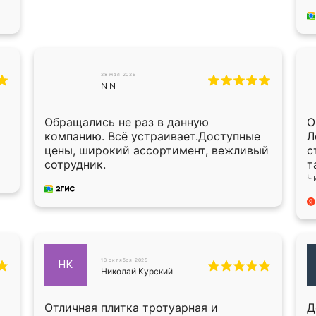
п
п
в
Х
О
О
28 мая 2026
N N
п
п
с
Обращались не раз в данную
О
мон
компанию. Всё устраивает.Доступные
Л
в
цены, широкий ассортимент, вежливый
с
б
сотрудник.
т
у
Ч
13 октября 2025
НК
Николай Курский
Отличная плитка тротуарная и
Д