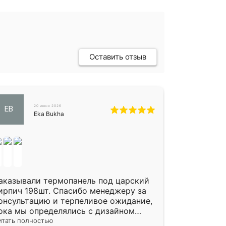
Оставить отзыв
20 июня 2026
EB
Eka Bukha
аказывали термопанель под царский
ирпич 198шт. Спасибо менеджеру за
онсультацию и терпеливое ожидание,
ока мы определялись с дизайном
литки. Исполнен заказ в срок, спасибо
итать полностью