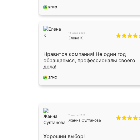
Оганесу, за два дня 70 кв, четко,
профессионально, молодцы ребята.
14 июня 2026
Елена К
Нравится компания! Не один год
обращаемся, профессионалы своего
дела!
7 марта 2026
Жанна Султанова
Хороший выбор!