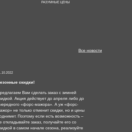
РАЗУМНЫЕ ЦЕНЫ
Все новости
1.10.2022
езонные скидки!
редлагаем Вам сделать заказ с зимней
кидкой. Акция действует до апреля либо до
чередного «форс-мажора». А уж «форс-
ажор» не только отменит скидки, но и цены
однимет. Поэтому если есть возможность –
е откладывайте заказ, получайте его со
кидкой в самом начале сезона, реализуйте