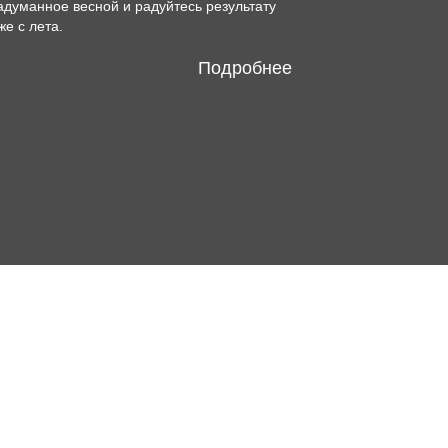
адуманное весной и радуйтесь результату
же с лета.
Подробнее