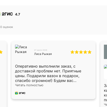
4.7
30
оценок
27 июля 2026
Лиса Рыжая
Оперативно выполнили заказ, с
доставкой проблем нет. Приятные
цены. Подарили вазон в подарок,
спасибо огромное!) Будем вас
рекомендовать знакомым!)
Читать полностью
З
к
к
п
п
Ч