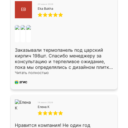
20 июня 2026
Eka Bukha
EB
Заказывали термопанель под царский
кирпич 198шт. Спасибо менеджеру за
консультацию и терпеливое ожидание,
пока мы определялись с дизайном плитки.
Исполнен заказ в срок, спасибо
Читать полностью
производству. Цена самая доступная,
предоплата наличкой 50%. Накануне с
водителем договорились о доставке в
Хомутово. Сегодня заказ привезли.
Окончательный расчет при получении.
14 июня 2026
Огромная благодарность водителю, помог
Елена К
выгрузить. Получили коробку плитки на
всякий случай, вдруг где-то сломается.
Осталось дело за малым-монтировать)))
Нравится компания! Не один год