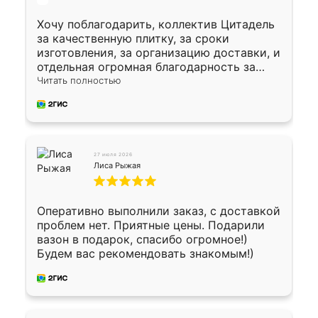
Хочу поблагодарить, коллектив Цитадель
за качественную плитку, за сроки
изготовления, за организацию доставки, и
отдельная огромная благодарность за
укладку плитки Оганесу, за два дня 70 кв,
Читать полностью
четко, профессионально, молодцы ребята.
27 июля 2026
Лиса Рыжая
Оперативно выполнили заказ, с доставкой
проблем нет. Приятные цены. Подарили
вазон в подарок, спасибо огромное!)
Будем вас рекомендовать знакомым!)