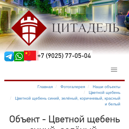
+7 (9025) 77-05-04
Toggle
navigati
Главная
Фотогалерея
Наши объекты
Цветной щебень
Цветной щебень синий, зелёный, коричневый, красный
и белый
Объект - Цветной щебень