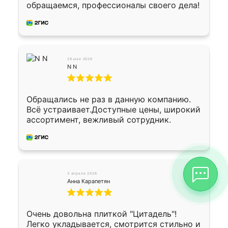
Подарили два больших вазона трапеция
обращаемся, профессионалы своего дела!
из архитектурного бетона-красота.
28 мая 2026
N N
Обращались не раз в данную компанию.
Всё устраивает.Доступные цены, широкий
ассортимент, вежливый сотрудник.
3 апреля 2026
Анна Карапетян
Очень довольна плиткой "Цитадель"!
Легко укладывается, смотрится стильно и