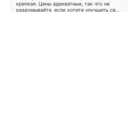
крепкая. Цены адекватные, так что не
раздумывайте, если хотите улучшить свой
двор!
Читать полностью
7 марта 2026
Жанна Султанова
Хороший выбор!
13 октября 2025
Николай Курский
НК
Отличная плитка тротуарная и отличные
цены!