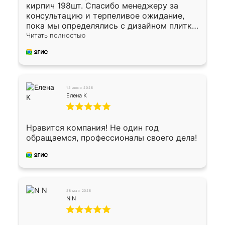
кирпич 198шт. Спасибо менеджеру за
консультацию и терпеливое ожидание,
пока мы определялись с дизайном плитки.
Исполнен заказ в срок, спасибо
Читать полностью
производству. Цена самая доступная,
предоплата наличкой 50%. Накануне с
водителем договорились о доставке в
Хомутово. Сегодня заказ привезли.
Окончательный расчет при получении.
14 июня 2026
Огромная благодарность водителю, помог
Елена К
выгрузить. Получили коробку плитки на
всякий случай, вдруг где-то сломается.
Осталось дело за малым-монтировать)))
Нравится компания! Не один год
Подарили два больших вазона трапеция
обращаемся, профессионалы своего дела!
из архитектурного бетона-красота.
28 мая 2026
N N