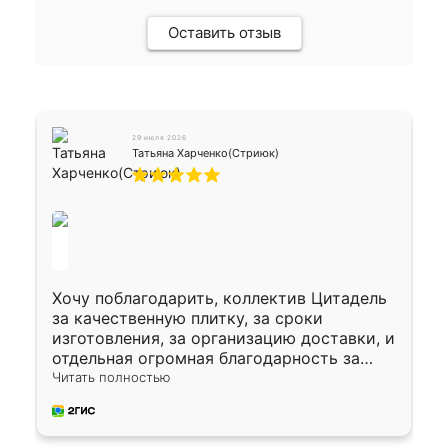
Оставить отзыв
29 июля 2026
Татьяна Харченко(Стриюк)
Хочу поблагодарить, коллектив Цитадель
за качественную плитку, за сроки
изготовления, за организацию доставки, и
отдельная огромная благодарность за
укладку плитки Оганесу, за два дня 70 кв,
Читать полностью
четко, профессионально, молодцы ребята.