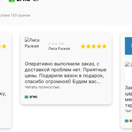
основе
130
оценок
27 июля 2026
Лиса Рыжая
Оперативно выполнили заказ, с
доставкой проблем нет. Приятные
цены. Подарили вазон в подарок,
спасибо огромное!) Будем вас
рекомендовать знакомым!)
Читать полностью
За
ку,
ца
ме
те
оп
Чит
ки
Ис
,
пр
до