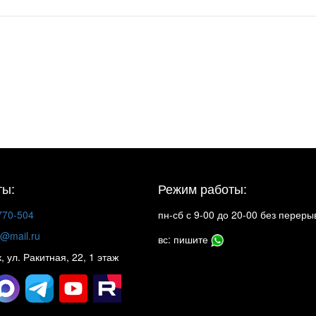
50
до
Хо
пр
пр
бл
вы
пл
гд
за
По
тр
бе
ты:
Режим работы:
770-504
пн-сб с 9-00 до 20-00 без переры
rk@mail.ru
вс: пишите
к, ул. Ракитная, 22, 1 этаж