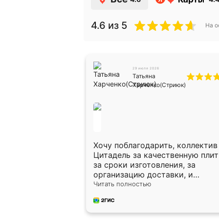
4.6
из 5
На 
29 июля 2026
Татьяна
Харченко(Стриюк)
во то вам в
шение цены-
м уровне. Все в
Хочу поблагодарить, коллектив
Цитадель за качественную плит
за сроки изготовления, за
организацию доставки, и
отдельная огромная
Читать полностью
благодарность за укладку плит
Оганесу, за два дня 70 кв, четко
профессионально, молодцы