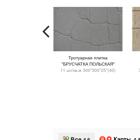
уарная плитка
Тротуарная плитка
ОРНИЯ КАМЕНЬ"
"БРУСЧАТКА ПОЛЬСКАЯ"
кв.м 300*300*25
11 шт/кв.м 300*300*25*(40)
Все
4.6
4.