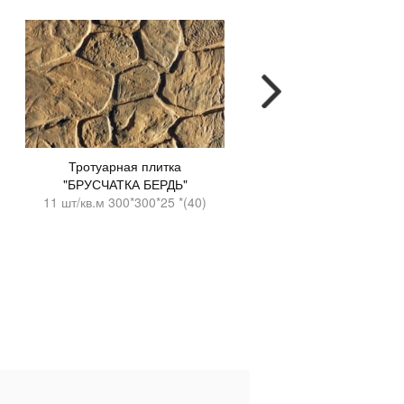
Тротуарная плитка
Тротуарная плитка С
"БРУСЧАТКА БЕРДЬ"
11шт./кв.м. 300*300
11 шт/кв.м 300*300*25 *(40)