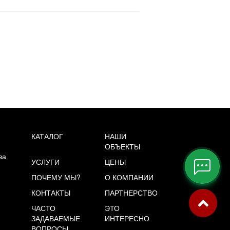
%. Накануне с водителем
говорились о доставке в
мутово. Сегодня заказ
ивезли. Окончательный расчет
и получении. Огромная
агодарность водителю, помог
грузить. Получили коробку
итки на всякий случай, вдруг
е-то сломается. Осталось дело
 малым-монтировать)))
дарили два больших вазона
апеция из архитектурного
тона-красота.
КАТАЛОГ
НАШИ
ОБЪЕКТЫ
ва
УСЛУГИ
ЦЕНЫ
ПОЧЕМУ МЫ?
О КОМПАНИИ
КОНТАКТЫ
ПАРТНЕРСТВО
ЧАСТО
ЭТО
ЗАДАВАЕМЫЕ
ИНТЕРЕСНО
ВОПРОСЫ