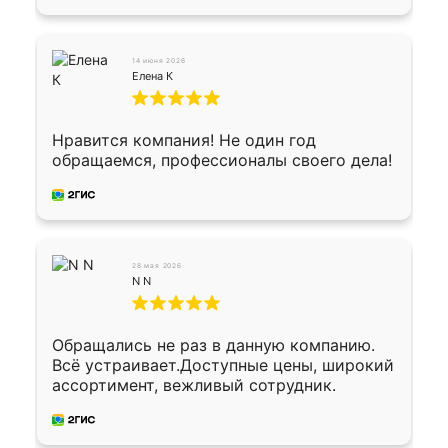
водителем договорились о доставке в
Хомутово. Сегодня заказ привезли.
Окончательный расчет при получении.
14 июня 2026
Огромная благодарность водителю, помог
Елена К
выгрузить. Получили коробку плитки на
всякий случай, вдруг где-то сломается.
Осталось дело за малым-монтировать)))
Нравится компания! Не один год
Подарили два больших вазона трапеция
обращаемся, профессионалы своего дела!
из архитектурного бетона-красота.
28 мая 2026
N N
Обращались не раз в данную компанию.
Всё устраивает.Доступные цены, широкий
ассортимент, вежливый сотрудник.