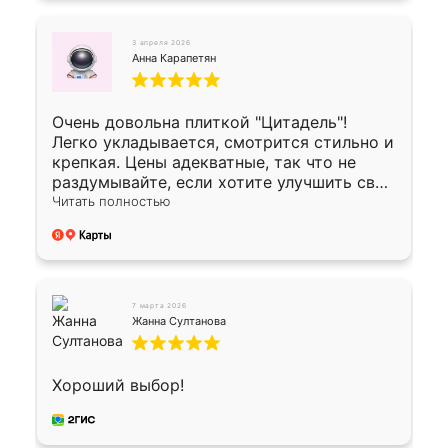
3 апреля 2026
Анна Карапетян
Очень довольна плиткой "Цитадель"!
Легко укладывается, смотрится стильно и
крепкая. Цены адекватные, так что не
раздумывайте, если хотите улучшить свой
двор!
Читать полностью
7 марта 2026
Жанна Султанова
Хороший выбор!