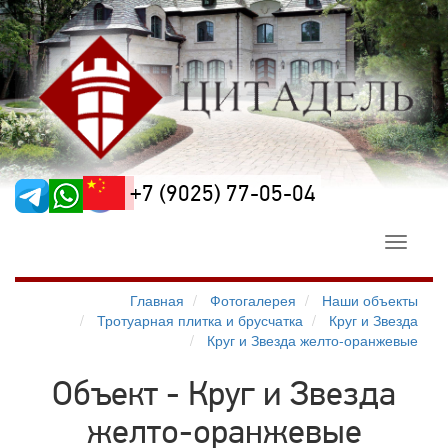
+7 (9025) 77-05-04
Toggle
navigati
Главная
Фотогалерея
Наши объекты
Тротуарная плитка и брусчатка
Круг и Звезда
Круг и Звезда желто-оранжевые
Объект - Круг и Звезда
желто-оранжевые