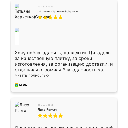
29 июля 2026
Татьяна Харченко(Стриюк)
Хочу поблагодарить, коллектив Цитадель
за качественную плитку, за сроки
изготовления, за организацию доставки, и
отдельная огромная благодарность за
укладку плитки Оганесу, за два дня 70 кв,
Читать полностью
четко, профессионально, молодцы ребята.
27 июля 2026
Лиса Рыжая
Оперативно выполнили заказ, с доставкой