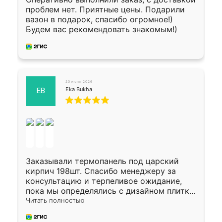
проблем нет. Приятные цены. Подарили
вазон в подарок, спасибо огромное!)
Будем вас рекомендовать знакомым!)
20 июня 2026
Eka Bukha
EB
Заказывали термопанель под царский
кирпич 198шт. Спасибо менеджеру за
консультацию и терпеливое ожидание,
пока мы определялись с дизайном плитки.
Исполнен заказ в срок, спасибо
Читать полностью
производству. Цена самая доступная,
предоплата наличкой 50%. Накануне с