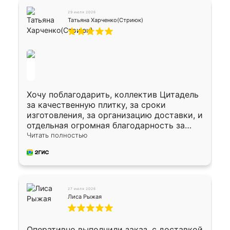
29 июля 2026
Татьяна Харченко(Стриюк)
Хочу поблагодарить, коллектив Цитадель
за качественную плитку, за сроки
изготовления, за организацию доставки, и
отдельная огромная благодарность за
укладку плитки Оганесу, за два дня 70 кв,
Читать полностью
четко, профессионально, молодцы ребята.
27 июля 2026
Лиса Рыжая
Оперативно выполнили заказ, с доставкой