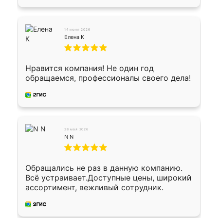
водителем договорились о доставке в
Хомутово. Сегодня заказ привезли.
Окончательный расчет при получении.
14 июня 2026
Огромная благодарность водителю, помог
Елена К
выгрузить. Получили коробку плитки на
всякий случай, вдруг где-то сломается.
Осталось дело за малым-монтировать)))
Нравится компания! Не один год
Подарили два больших вазона трапеция
обращаемся, профессионалы своего дела!
из архитектурного бетона-красота.
28 мая 2026
N N
Обращались не раз в данную компанию.
Всё устраивает.Доступные цены, широкий
ассортимент, вежливый сотрудник.