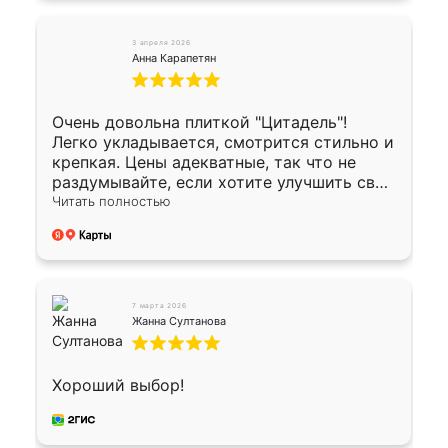
3 апреля 2026
Анна Карапетян
Очень довольна плиткой "Цитадель"!
Легко укладывается, смотрится стильно и
крепкая. Цены адекватные, так что не
раздумывайте, если хотите улучшить свой
двор!
Читать полностью
7 марта 2026
Жанна Султанова
Хороший выбор!