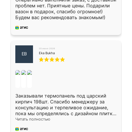
проблем нет. Приятные цены. Подарили
вазон в подарок, спасибо огромное!)
Будем вас рекомендовать знакомым!)
20 июня 2026
Eka Bukha
EB
Заказывали термопанель под царский
кирпич 198шт. Спасибо менеджеру за
консультацию и терпеливое ожидание,
пока мы определялись с дизайном плитки.
Исполнен заказ в срок, спасибо
Читать полностью
производству. Цена самая доступная,
предоплата наличкой 50%. Накануне с