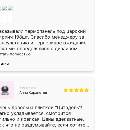
аказывали термопанель под царский
ирпич 198шт. Спасибо менеджеру за
онсультацию и терпеливое ожидание,
ока мы определялись с дизайном
литки. Исполнен заказ в срок, спасибо
итать полностью
роизводству. Цена самая доступная,
редоплата наличкой 50%. Накануне с
одителем договорились о доставке в
омутово. Сегодня заказ привезли.
кончательный расчет при получении.
громная благодарность водителю,
3 апреля 2026
Анна Карапетян
омог выгрузить. Получили коробку
литки на всякий случай, вдруг где-то
ломается. Осталось дело за малым-
чень довольна плиткой "Цитадель"!
тировать))) Подарили два больших
егко укладывается, смотрится
азона трапеция из архитектурного
тильно и крепкая. Цены адекватные,
етона-красота.
ак что не раздумывайте, если хотите