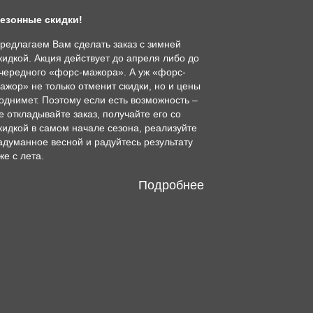
езонные скидки!
редлагаем Вам сделать заказ с зимней
кидкой. Акция действует до апреля либо до
чередного «форс-мажора». А уж «форс-
ажор» не только отменит скидки, но и цены
однимет. Поэтому если есть возможность –
е откладывайте заказ, получайте его со
кидкой в самом начале сезона, реализуйте
адуманное весной и радуйтесь результату
же с лета.
Подробнее