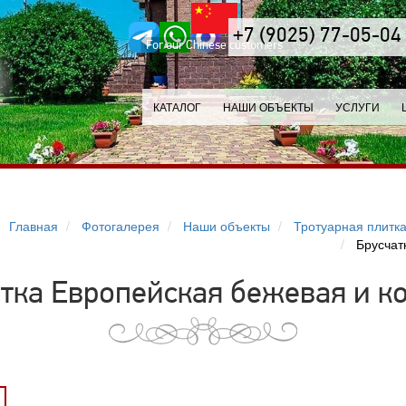
+7 (9025) 77-05-04
For our Chinese customers
КАТАЛОГ
НАШИ ОБЪЕКТЫ
УСЛУГИ
Главная
Фотогалерея
Наши объекты
Тротуарная плитка
Брусчат
атка Европейская бежевая и ко