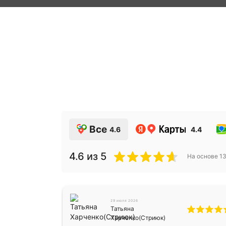
Все
4.6
4.4
4.6
из 5
На основе
1
29 июля 2026
Татьяна
Харченко(Стриюк)