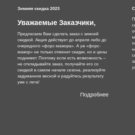
Зимняя скидка 2023
С
П
Уважаемые Заказчики,
с
о
Предлагаем Вам сделать заказ с зимней
м
скидкой. Акция действует до апреля либо до
п
очередного «форс-мажора». А уж «форс-
н
мажор» не только отменит скидки, но и цены
с
поднимет. Поэтому если есть возможность –
з
не откладывайте заказ, получайте его со
у
скидкой в самом начале сезона, реализуйте
задуманное весной и радуйтесь результату
уже с лета!
Подробнее