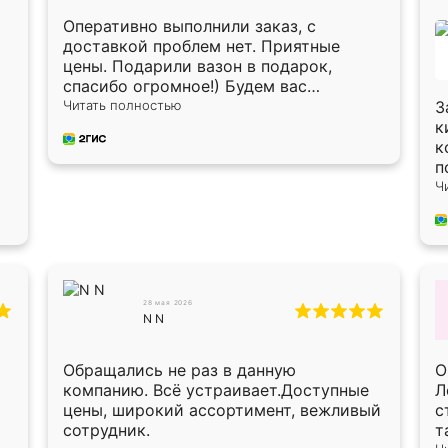
Оперативно выполнили заказ, с
доставкой проблем нет. Приятные
цены. Подарили вазон в подарок,
спасибо огромное!) Будем вас
рекомендовать знакомым!)
Читать полностью
З
к
к
п
п
Ч
п
п
в
Х
О
О
28 мая 2026
N N
п
п
с
Обращались не раз в данную
О
мон
компанию. Всё устраивает.Доступные
Л
в
цены, широкий ассортимент, вежливый
с
б
сотрудник.
т