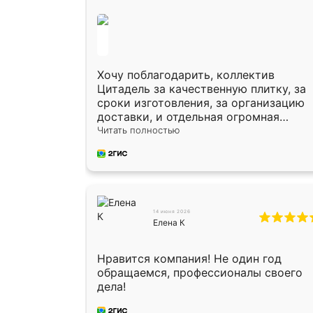
Хочу поблагодарить, коллектив
Цитадель за качественную плитку, за
сроки изготовления, за организацию
доставки, и отдельная огромная
благодарность за укладку плитки
Читать полностью
Оганесу, за два дня 70 кв, четко,
профессионально, молодцы ребята.
14 июня 2026
Елена К
Нравится компания! Не один год
обращаемся, профессионалы своего
дела!