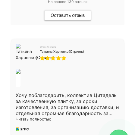
На основе
130
оценок
Оставить отзыв
29 июля 2026
Татьяна Харченко(Стриюк)
Хочу поблагодарить, коллектив Цитадель
за качественную плитку, за сроки
изготовления, за организацию доставки, и
отдельная огромная благодарность за
укладку плитки Оганесу, за два дня 70 кв,
Читать полностью
четко, профессионально, молодцы ребята.