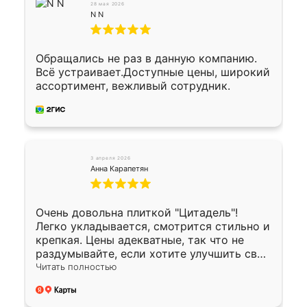
28 мая 2026
N N
Обращались не раз в данную компанию.
Всё устраивает.Доступные цены, широкий
ассортимент, вежливый сотрудник.
3 апреля 2026
Анна Карапетян
Очень довольна плиткой "Цитадель"!
Легко укладывается, смотрится стильно и
крепкая. Цены адекватные, так что не
раздумывайте, если хотите улучшить свой
двор!
Читать полностью