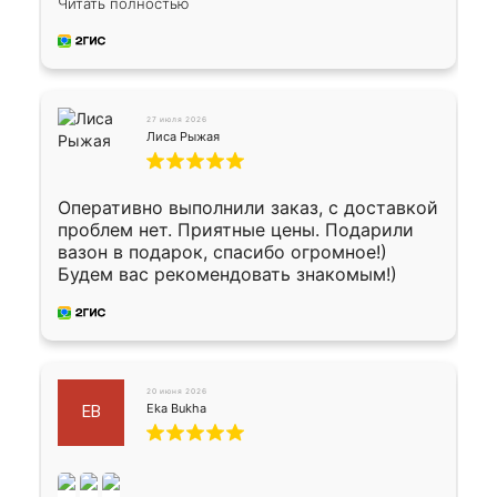
укладку плитки Оганесу, за два дня 70 кв,
Читать полностью
четко, профессионально, молодцы ребята.
27 июля 2026
Лиса Рыжая
Оперативно выполнили заказ, с доставкой
проблем нет. Приятные цены. Подарили
вазон в подарок, спасибо огромное!)
Будем вас рекомендовать знакомым!)
20 июня 2026
Eka Bukha
EB