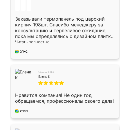
Заказывали термопанель под царский
кирпич 198шт. Спасибо менеджеру за
консультацию и терпеливое ожидание,
пока мы определялись с дизайном плитки.
Исполнен заказ в срок, спасибо
Читать полностью
производству. Цена самая доступная,
предоплата наличкой 50%. Накануне с
водителем договорились о доставке в
Хомутово. Сегодня заказ привезли.
Окончательный расчет при получении.
14 июня 2026
Огромная благодарность водителю, помог
Елена К
выгрузить. Получили коробку плитки на
всякий случай, вдруг где-то сломается.
Осталось дело за малым-монтировать)))
Нравится компания! Не один год
Подарили два больших вазона трапеция
обращаемся, профессионалы своего дела!
из архитектурного бетона-красота.