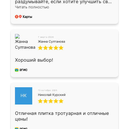
раздумывайте, если хотите улучшить свой
двор!
Читать полностью
7 марта 2026
Жанна Султанова
Хороший выбор!
13 октября 2025
Николай Курский
НК
Отличная плитка тротуарная и отличные
цены!