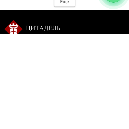
Еще
Контакты:
Режим работы:
+7 9025 770-504
пн-сб с 9-00 до 20-00 без
перерыва
citadel-irk@mail.ru
вс: пишите
г. Иркутск, ул. Ракитная,
22, 1 этаж
Insta**m