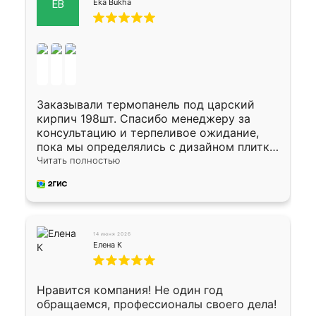
Eka Bukha
EB
Заказывали термопанель под царский
кирпич 198шт. Спасибо менеджеру за
консультацию и терпеливое ожидание,
пока мы определялись с дизайном плитки.
Исполнен заказ в срок, спасибо
Читать полностью
производству. Цена самая доступная,
предоплата наличкой 50%. Накануне с
водителем договорились о доставке в
Хомутово. Сегодня заказ привезли.
Окончательный расчет при получении.
14 июня 2026
Огромная благодарность водителю, помог
Елена К
выгрузить. Получили коробку плитки на
всякий случай, вдруг где-то сломается.
Осталось дело за малым-монтировать)))
Нравится компания! Не один год
Подарили два больших вазона трапеция
обращаемся, профессионалы своего дела!
из архитектурного бетона-красота.