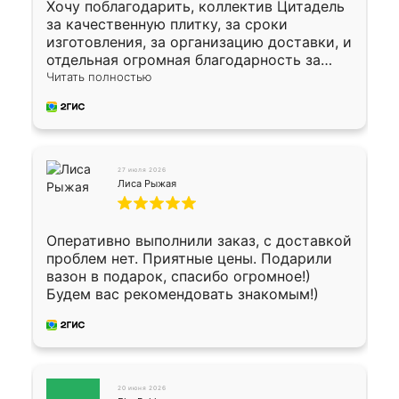
Хочу поблагодарить, коллектив Цитадель
за качественную плитку, за сроки
изготовления, за организацию доставки, и
отдельная огромная благодарность за
укладку плитки Оганесу, за два дня 70 кв,
Читать полностью
четко, профессионально, молодцы ребята.
27 июля 2026
Лиса Рыжая
Оперативно выполнили заказ, с доставкой
проблем нет. Приятные цены. Подарили
вазон в подарок, спасибо огромное!)
Будем вас рекомендовать знакомым!)
20 июня 2026