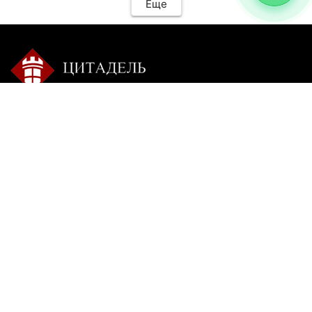
Еще
Контакты:
Режим работы:
+7 9025 770-504
пн-сб с 9-00 до 20-00 без
перерыва
citadel-irk@mail.ru
вс: пишите
г. Иркутск, ул. Ракитная,
22, 1 этаж
Insta**m