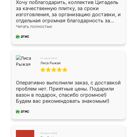
Хочу поблагодарить, коллектив Цитадель
за качественную плитку, за сроки
изготовления, за организацию доставки, и
отдельная огромная благодарность за
укладку плитки Оганесу, за два дня 70 кв,
Читать полностью
четко, профессионально, молодцы ребята.
27 июля 2026
Лиса Рыжая
Оперативно выполнили заказ, с доставкой
проблем нет. Приятные цены. Подарили
вазон в подарок, спасибо огромное!)
Будем вас рекомендовать знакомым!)
20 июня 2026