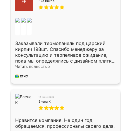
Eka Bukha
EB
Заказывали термопанель под царский
кирпич 198шт. Спасибо менеджеру за
консультацию и терпеливое ожидание,
пока мы определялись с дизайном плитки.
Исполнен заказ в срок, спасибо
Читать полностью
производству. Цена самая доступная,
предоплата наличкой 50%. Накануне с
водителем договорились о доставке в
Хомутово. Сегодня заказ привезли.
Окончательный расчет при получении.
14 июня 2026
Огромная благодарность водителю, помог
Елена К
выгрузить. Получили коробку плитки на
всякий случай, вдруг где-то сломается.
Осталось дело за малым-монтировать)))
Нравится компания! Не один год
Подарили два больших вазона трапеция
обращаемся, профессионалы своего дела!
из архитектурного бетона-красота.