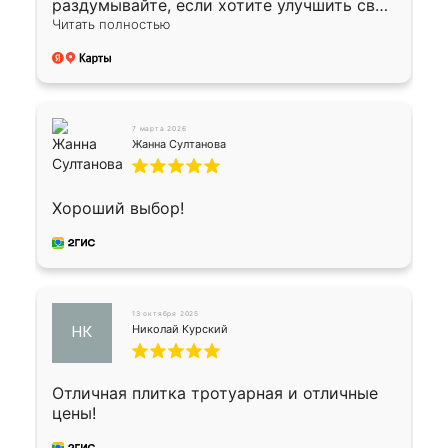
раздумывайте, если хотите улучшить свой
двор!
Читать полностью
7 марта 2026
Жанна Султанова
Хороший выбор!
13 октября 2025
Николай Курский
НК
Отличная плитка тротуарная и отличные
цены!