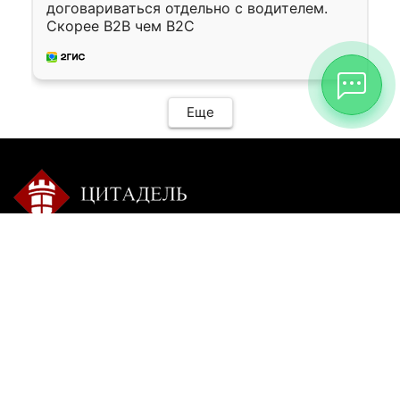
договариваться отдельно с водителем.
Скорее B2B чем B2C
Еще
Контакты:
Режим работы:
+7 9025 770-504
пн-сб с 9-00 до 20-00 без
перерыва
citadel-irk@mail.ru
вс: пишите
г. Иркутск, ул. Ракитная,
22, 1 этаж