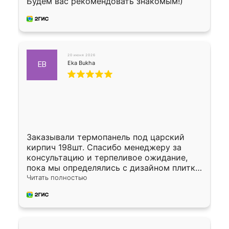
Будем вас рекомендовать знакомым!)
20 июня 2026
Eka Bukha
EB
Заказывали термопанель под царский
кирпич 198шт. Спасибо менеджеру за
консультацию и терпеливое ожидание,
пока мы определялись с дизайном плитки.
Исполнен заказ в срок, спасибо
Читать полностью
производству. Цена самая доступная,
предоплата наличкой 50%. Накануне с
водителем договорились о доставке в
Хомутово. Сегодня заказ привезли.
Окончательный расчет при получении.