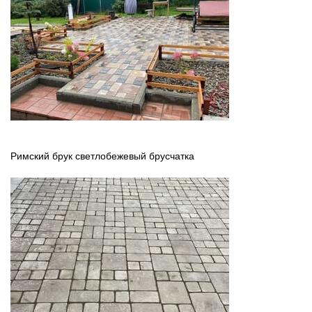
Римский брук светлобежевый брусчатка