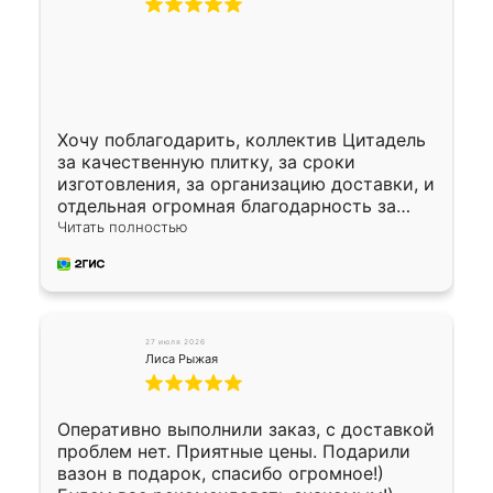
Хочу поблагодарить, коллектив Цитадель
за качественную плитку, за сроки
изготовления, за организацию доставки, и
отдельная огромная благодарность за
укладку плитки Оганесу, за два дня 70 кв,
Читать полностью
четко, профессионально, молодцы ребята.
27 июля 2026
Лиса Рыжая
Оперативно выполнили заказ, с доставкой
проблем нет. Приятные цены. Подарили
вазон в подарок, спасибо огромное!)