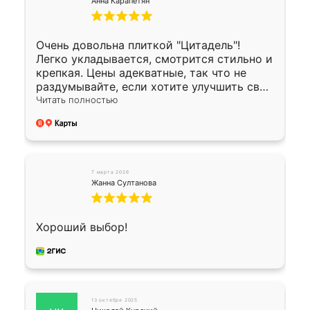
Анна Карапетян
Очень довольна плиткой "Цитадель"!
Легко укладывается, смотрится стильно и
крепкая. Цены адекватные, так что не
раздумывайте, если хотите улучшить свой
двор!
Читать полностью
7 марта 2026
Жанна Султанова
Хороший выбор!
13 октября 2025