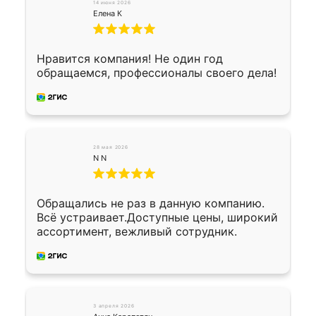
14 июня 2026
Огромная благодарность водителю, помог
Елена К
выгрузить. Получили коробку плитки на
всякий случай, вдруг где-то сломается.
Осталось дело за малым-монтировать)))
Нравится компания! Не один год
Подарили два больших вазона трапеция
обращаемся, профессионалы своего дела!
из архитектурного бетона-красота.
28 мая 2026
N N
Обращались не раз в данную компанию.
Всё устраивает.Доступные цены, широкий
ассортимент, вежливый сотрудник.
3 апреля 2026