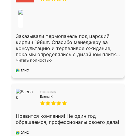
Заказывали термопанель под царский
кирпич 198шт. Спасибо менеджеру за
консультацию и терпеливое ожидание,
пока мы определялись с дизайном плитки.
Исполнен заказ в срок, спасибо
Читать полностью
производству. Цена самая доступная,
предоплата наличкой 50%. Накануне с
водителем договорились о доставке в
Хомутово. Сегодня заказ привезли.
Окончательный расчет при получении.
14 июня 2026
Огромная благодарность водителю, помог
Елена К
выгрузить. Получили коробку плитки на
всякий случай, вдруг где-то сломается.
Осталось дело за малым-монтировать)))
Нравится компания! Не один год
Подарили два больших вазона трапеция
обращаемся, профессионалы своего дела!
из архитектурного бетона-красота.