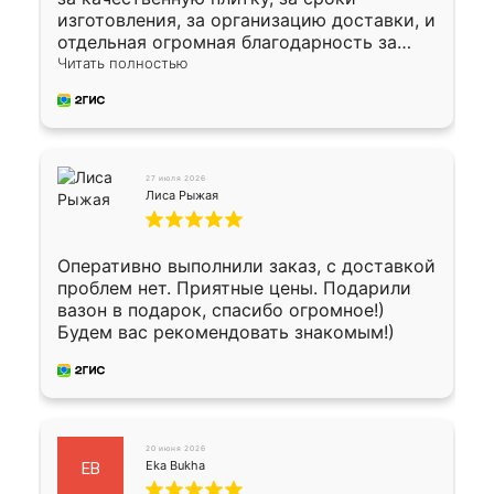
изготовления, за организацию доставки, и
отдельная огромная благодарность за
укладку плитки Оганесу, за два дня 70 кв,
Читать полностью
четко, профессионально, молодцы ребята.
27 июля 2026
Лиса Рыжая
Оперативно выполнили заказ, с доставкой
проблем нет. Приятные цены. Подарили
вазон в подарок, спасибо огромное!)
Будем вас рекомендовать знакомым!)
20 июня 2026
Eka Bukha
EB