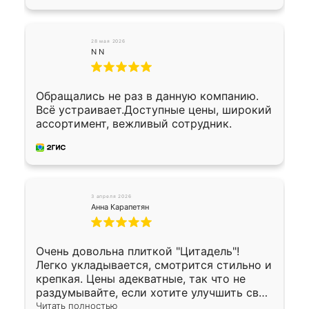
28 мая 2026
N N
Обращались не раз в данную компанию.
Всё устраивает.Доступные цены, широкий
ассортимент, вежливый сотрудник.
3 апреля 2026
Анна Карапетян
Очень довольна плиткой "Цитадель"!
Легко укладывается, смотрится стильно и
крепкая. Цены адекватные, так что не
раздумывайте, если хотите улучшить свой
двор!
Читать полностью