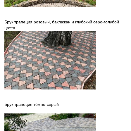
Брук трапеция розовый, баклажан и глубокий серо-голубой
цвета
Брук трапеция тёмно-серый