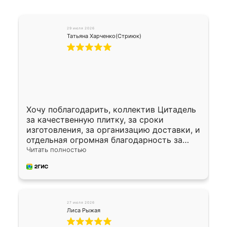
29 июля 2026
Татьяна Харченко(Стриюк)
Хочу поблагодарить, коллектив Цитадель
за качественную плитку, за сроки
изготовления, за организацию доставки, и
отдельная огромная благодарность за
укладку плитки Оганесу, за два дня 70 кв,
Читать полностью
четко, профессионально, молодцы ребята.
27 июля 2026
Лиса Рыжая