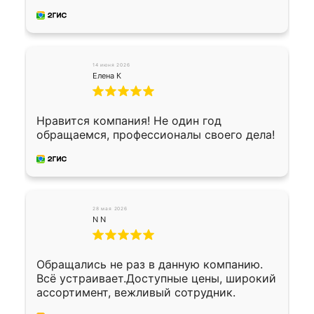
производству. Цена самая доступная,
предоплата наличкой 50%. Накануне с
водителем договорились о доставке в
Хомутово. Сегодня заказ привезли.
Окончательный расчет при получении.
14 июня 2026
Огромная благодарность водителю, помог
Елена К
выгрузить. Получили коробку плитки на
всякий случай, вдруг где-то сломается.
Осталось дело за малым-монтировать)))
Нравится компания! Не один год
Подарили два больших вазона трапеция
обращаемся, профессионалы своего дела!
из архитектурного бетона-красота.
28 мая 2026
N N
Обращались не раз в данную компанию.
Всё устраивает.Доступные цены, широкий
ассортимент, вежливый сотрудник.