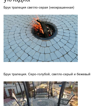
Брук трапеция светло-серая (неокрашенная)
Брук трапеция. Серо-голубой, светло-серый и бежевый