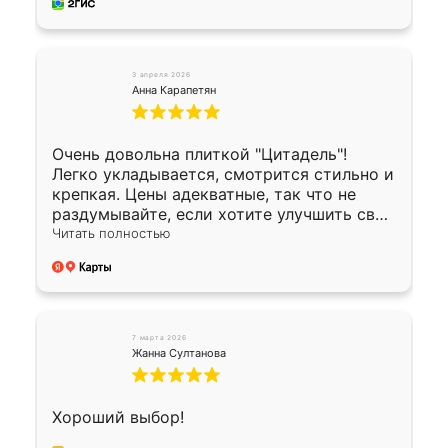
3 апреля 2026
Анна Карапетян
Очень довольна плиткой "Цитадель"!
Легко укладывается, смотрится стильно и
крепкая. Цены адекватные, так что не
раздумывайте, если хотите улучшить свой
двор!
Читать полностью
7 марта 2026
Жанна Султанова
Хороший выбор!