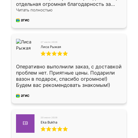
отдельная огромная благодарность за
укладку плитки Оганесу, за два дня 70 кв,
Читать полностью
четко, профессионально, молодцы ребята.
27 июля 2026
Лиса Рыжая
Оперативно выполнили заказ, с доставкой
проблем нет. Приятные цены. Подарили
вазон в подарок, спасибо огромное!)
Будем вас рекомендовать знакомым!)
20 июня 2026
Eka Bukha
EB