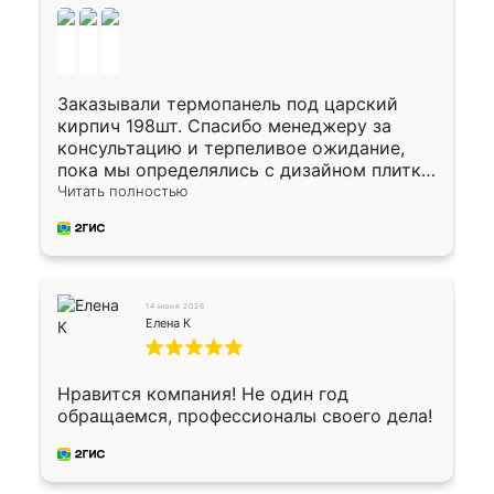
Заказывали термопанель под царский
кирпич 198шт. Спасибо менеджеру за
консультацию и терпеливое ожидание,
пока мы определялись с дизайном плитки.
Исполнен заказ в срок, спасибо
Читать полностью
производству. Цена самая доступная,
предоплата наличкой 50%. Накануне с
водителем договорились о доставке в
Хомутово. Сегодня заказ привезли.
Окончательный расчет при получении.
14 июня 2026
Огромная благодарность водителю, помог
Елена К
выгрузить. Получили коробку плитки на
всякий случай, вдруг где-то сломается.
Осталось дело за малым-монтировать)))
Нравится компания! Не один год
Подарили два больших вазона трапеция
обращаемся, профессионалы своего дела!
из архитектурного бетона-красота.