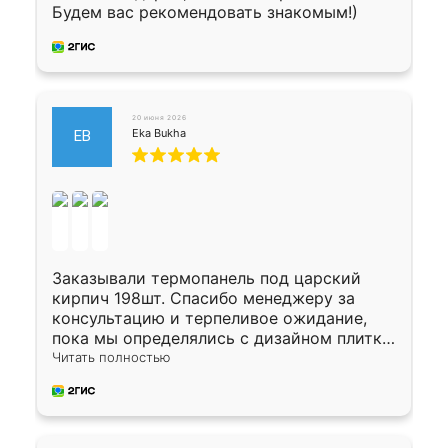
Будем вас рекомендовать знакомым!)
20 июня 2026
Eka Bukha
EB
Заказывали термопанель под царский
кирпич 198шт. Спасибо менеджеру за
консультацию и терпеливое ожидание,
пока мы определялись с дизайном плитки.
Исполнен заказ в срок, спасибо
Читать полностью
производству. Цена самая доступная,
предоплата наличкой 50%. Накануне с
водителем договорились о доставке в
Хомутово. Сегодня заказ привезли.