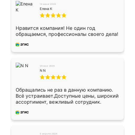
Окончательный расчет при получении.
14 июня 2026
Огромная благодарность водителю, помог
Елена К
выгрузить. Получили коробку плитки на
всякий случай, вдруг где-то сломается.
Осталось дело за малым-монтировать)))
Нравится компания! Не один год
Подарили два больших вазона трапеция
обращаемся, профессионалы своего дела!
из архитектурного бетона-красота.
28 мая 2026
N N
Обращались не раз в данную компанию.
Всё устраивает.Доступные цены, широкий
ассортимент, вежливый сотрудник.
3 апреля 2026