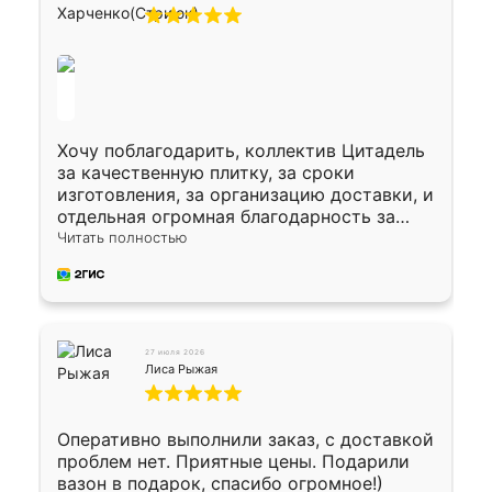
Хочу поблагодарить, коллектив Цитадель
за качественную плитку, за сроки
изготовления, за организацию доставки, и
отдельная огромная благодарность за
укладку плитки Оганесу, за два дня 70 кв,
Читать полностью
четко, профессионально, молодцы ребята.
27 июля 2026
Лиса Рыжая
Оперативно выполнили заказ, с доставкой
проблем нет. Приятные цены. Подарили
вазон в подарок, спасибо огромное!)