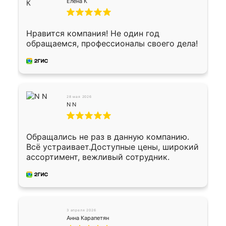
Огромная благодарность водителю, помог
Елена К
выгрузить. Получили коробку плитки на
всякий случай, вдруг где-то сломается.
Осталось дело за малым-монтировать)))
Нравится компания! Не один год
Подарили два больших вазона трапеция
обращаемся, профессионалы своего дела!
из архитектурного бетона-красота.
28 мая 2026
N N
Обращались не раз в данную компанию.
Всё устраивает.Доступные цены, широкий
ассортимент, вежливый сотрудник.
3 апреля 2026
Анна Карапетян