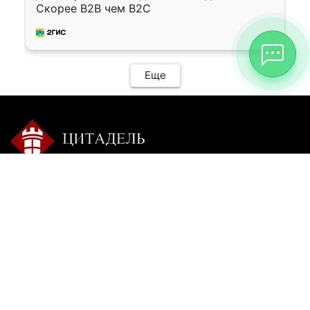
Скорее B2B чем B2C
Еще
Контакты:
Режим работы:
+7 9025 770-504
пн-сб с 9-00 до 20-00 без
перерыва
citadel-irk@mail.ru
вс: пишите
г. Иркутск, ул. Ракитная,
22, 1 этаж