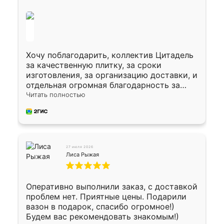
Хочу поблагодарить, коллектив Цитадель
за качественную плитку, за сроки
изготовления, за организацию доставки, и
отдельная огромная благодарность за
укладку плитки Оганесу, за два дня 70 кв,
Читать полностью
четко, профессионально, молодцы ребята.
27 июля 2026
Лиса Рыжая
Оперативно выполнили заказ, с доставкой
проблем нет. Приятные цены. Подарили
вазон в подарок, спасибо огромное!)
Будем вас рекомендовать знакомым!)