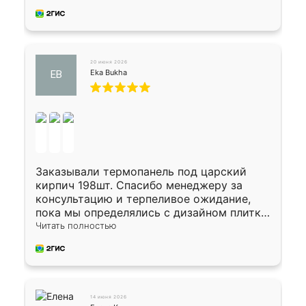
20 июня 2026
Eka Bukha
EB
Заказывали термопанель под царский
кирпич 198шт. Спасибо менеджеру за
консультацию и терпеливое ожидание,
пока мы определялись с дизайном плитки.
Исполнен заказ в срок, спасибо
Читать полностью
производству. Цена самая доступная,
предоплата наличкой 50%. Накануне с
водителем договорились о доставке в
Хомутово. Сегодня заказ привезли.
Окончательный расчет при получении.
14 июня 2026