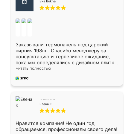
Eka Bukha
EB
Заказывали термопанель под царский
кирпич 198шт. Спасибо менеджеру за
консультацию и терпеливое ожидание,
пока мы определялись с дизайном плитки.
Исполнен заказ в срок, спасибо
Читать полностью
производству. Цена самая доступная,
предоплата наличкой 50%. Накануне с
водителем договорились о доставке в
Хомутово. Сегодня заказ привезли.
Окончательный расчет при получении.
14 июня 2026
Огромная благодарность водителю, помог
Елена К
выгрузить. Получили коробку плитки на
всякий случай, вдруг где-то сломается.
Осталось дело за малым-монтировать)))
Нравится компания! Не один год
Подарили два больших вазона трапеция
обращаемся, профессионалы своего дела!