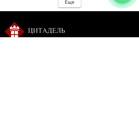
Еще
Контакты:
Режим работы:
+7 9025 770-504
пн-сб с 9-00 до 20-00 без
перерыва
citadel-irk@mail.ru
вс: пишите
г. Иркутск, ул. Ракитная,
22, 1 этаж
Insta**m