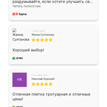
раздумывайте, если хотите улучшить свой
двор!
Читать полностью
7 марта 2026
Жанна Султанова
Хороший выбор!
13 октября 2025
Николай Курский
НК
Отличная плитка тротуарная и отличные
цены!