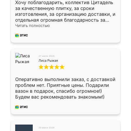
Хочу поблагодарить, коллектив Цитадель
за качественную плитку, за сроки
изготовления, за организацию доставки, и
отдельная огромная благодарность за
укладку плитки Оганесу, за два дня 70 кв,
Читать полностью
четко, профессионально, молодцы ребята.
27 июля 2026
Лиса Рыжая
Оперативно выполнили заказ, с доставкой
проблем нет. Приятные цены. Подарили
вазон в подарок, спасибо огромное!)
Будем вас рекомендовать знакомым!)
20 июня 2026