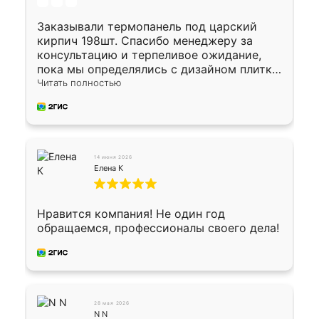
Заказывали термопанель под царский
кирпич 198шт. Спасибо менеджеру за
консультацию и терпеливое ожидание,
пока мы определялись с дизайном плитки.
Исполнен заказ в срок, спасибо
Читать полностью
производству. Цена самая доступная,
предоплата наличкой 50%. Накануне с
водителем договорились о доставке в
Хомутово. Сегодня заказ привезли.
Окончательный расчет при получении.
14 июня 2026
Огромная благодарность водителю, помог
Елена К
выгрузить. Получили коробку плитки на
всякий случай, вдруг где-то сломается.
Осталось дело за малым-монтировать)))
Нравится компания! Не один год
Подарили два больших вазона трапеция
обращаемся, профессионалы своего дела!
из архитектурного бетона-красота.
28 мая 2026
N N