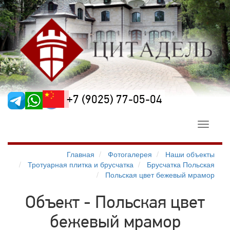
+7 (9025) 77-05-04
Toggle
navigati
Главная
Фотогалерея
Наши объекты
Тротуарная плитка и брусчатка
Брусчатка Польская
Польская цвет бежевый мрамор
Объект - Польская цвет
бежевый мрамор