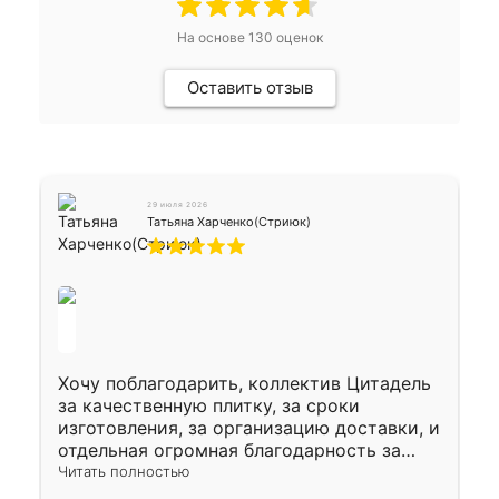
На основе
130
оценок
Оставить отзыв
29 июля 2026
Татьяна Харченко(Стриюк)
Хочу поблагодарить, коллектив Цитадель
за качественную плитку, за сроки
изготовления, за организацию доставки, и
отдельная огромная благодарность за
укладку плитки Оганесу, за два дня 70 кв,
Читать полностью
четко, профессионально, молодцы ребята.