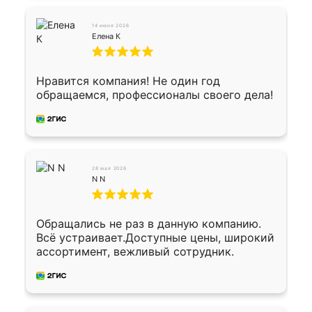
Хомутово. Сегодня заказ привезли.
Окончательный расчет при получении.
14 июня 2026
Огромная благодарность водителю, помог
Елена К
выгрузить. Получили коробку плитки на
всякий случай, вдруг где-то сломается.
Осталось дело за малым-монтировать)))
Нравится компания! Не один год
Подарили два больших вазона трапеция
обращаемся, профессионалы своего дела!
из архитектурного бетона-красота.
28 мая 2026
N N
Обращались не раз в данную компанию.
Всё устраивает.Доступные цены, широкий
ассортимент, вежливый сотрудник.