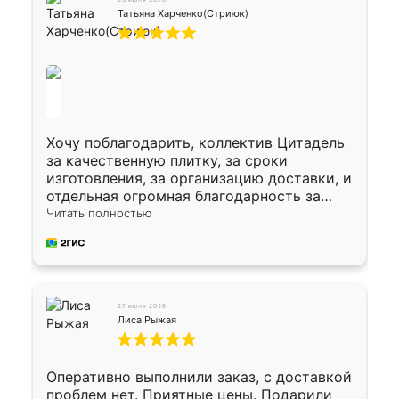
Татьяна Харченко(Стриюк)
Хочу поблагодарить, коллектив Цитадель
за качественную плитку, за сроки
изготовления, за организацию доставки, и
отдельная огромная благодарность за
укладку плитки Оганесу, за два дня 70 кв,
Читать полностью
четко, профессионально, молодцы ребята.
27 июля 2026
Лиса Рыжая
Оперативно выполнили заказ, с доставкой
проблем нет. Приятные цены. Подарили