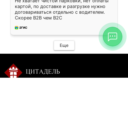
Не хватает чистой парковки, нет оплаты
картой, по доставке и разгрузке нужно
договариваться отдельно с водителем.
Скорее B2B чем B2C
Еще
Контакты:
Режим работы:
+7 9025 770-504
пн-сб с 9-00 до 20-00 без
перерыва
citadel-irk@mail.ru
вс: пишите
г. Иркутск, ул. Ракитная,