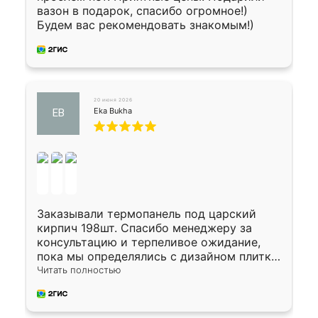
вазон в подарок, спасибо огромное!)
Будем вас рекомендовать знакомым!)
20 июня 2026
Eka Bukha
EB
Заказывали термопанель под царский
кирпич 198шт. Спасибо менеджеру за
консультацию и терпеливое ожидание,
пока мы определялись с дизайном плитки.
Исполнен заказ в срок, спасибо
Читать полностью
производству. Цена самая доступная,
предоплата наличкой 50%. Накануне с
водителем договорились о доставке в