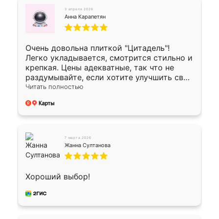
3 апреля 2026
Анна Карапетян
Очень довольна плиткой "Цитадель"!
Легко укладывается, смотрится стильно и
крепкая. Цены адекватные, так что не
раздумывайте, если хотите улучшить свой
двор!
Читать полностью
7 марта 2026
Жанна Султанова
Хороший выбор!