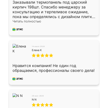
Заказывали термопанель под царский
кирпич 198шт. Спасибо менеджеру за
консультацию и терпеливое ожидание,
пока мы определялись с дизайном плитки.
Исполнен заказ в срок, спасибо
Читать полностью
производству. Цена самая доступная,
предоплата наличкой 50%. Накануне с
водителем договорились о доставке в
Хомутово. Сегодня заказ привезли.
Окончательный расчет при получении.
14 июня 2026
Огромная благодарность водителю, помог
Елена К
выгрузить. Получили коробку плитки на
всякий случай, вдруг где-то сломается.
Осталось дело за малым-монтировать)))
Нравится компания! Не один год
Подарили два больших вазона трапеция
обращаемся, профессионалы своего дела!
из архитектурного бетона-красота.
28 мая 2026
N N