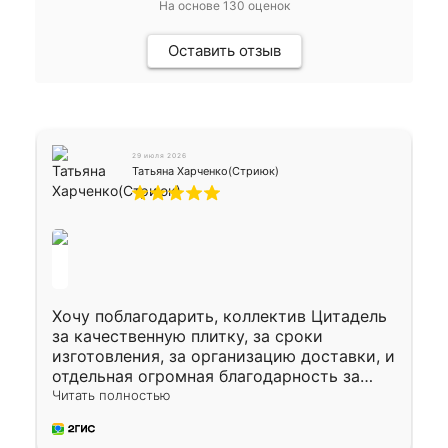
На основе
130
оценок
Оставить отзыв
29 июля 2026
Татьяна Харченко(Стриюк)
Хочу поблагодарить, коллектив Цитадель
за качественную плитку, за сроки
изготовления, за организацию доставки, и
отдельная огромная благодарность за
укладку плитки Оганесу, за два дня 70 кв,
Читать полностью
четко, профессионально, молодцы ребята.