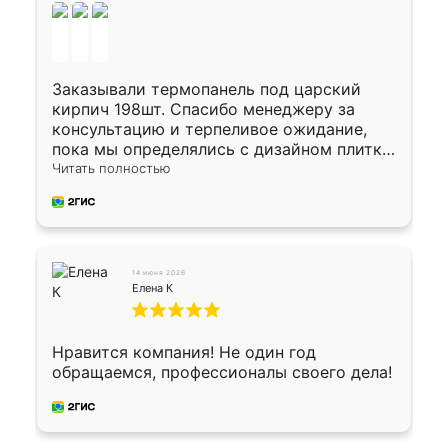
Заказывали термопанель под царский
кирпич 198шт. Спасибо менеджеру за
консультацию и терпеливое ожидание,
пока мы определялись с дизайном плитки.
Исполнен заказ в срок, спасибо
Читать полностью
производству. Цена самая доступная,
предоплата наличкой 50%. Накануне с
водителем договорились о доставке в
Хомутово. Сегодня заказ привезли.
Окончательный расчет при получении.
14 июня 2026
Огромная благодарность водителю, помог
Елена К
выгрузить. Получили коробку плитки на
всякий случай, вдруг где-то сломается.
Осталось дело за малым-монтировать)))
Нравится компания! Не один год
Подарили два больших вазона трапеция
обращаемся, профессионалы своего дела!
из архитектурного бетона-красота.