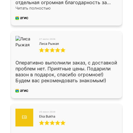
отдельная огромная благодарность за
укладку плитки Оганесу, за два дня 70 кв,
Читать полностью
четко, профессионально, молодцы ребята.
27 июля 2026
Лиса Рыжая
Оперативно выполнили заказ, с доставкой
проблем нет. Приятные цены. Подарили
вазон в подарок, спасибо огромное!)
Будем вас рекомендовать знакомым!)
20 июня 2026
Eka Bukha
EB