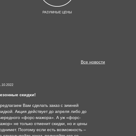
РАЗУМНЫЕ ЦЕНЫ
Все новости
1.10.2022
езонные скидки!
редлагаем Вам сделать заказ с зимней
кидкой. Акция действует до апреля либо до
чередного «форс-мажора». А уж «форс-
ажор» не только отменит скидки, но и цены
однимет. Поэтому если есть возможность –
е откладывайте заказ, получайте его со