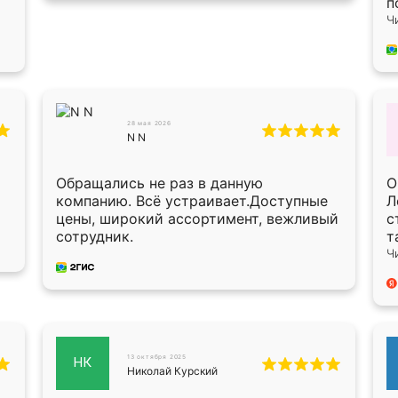
п
п
Ч
п
п
в
Х
О
О
28 мая 2026
N N
п
п
с
Обращались не раз в данную
О
мон
компанию. Всё устраивает.Доступные
Л
в
цены, широкий ассортимент, вежливый
с
б
сотрудник.
т
у
Ч
13 октября 2025
НК
Николай Курский