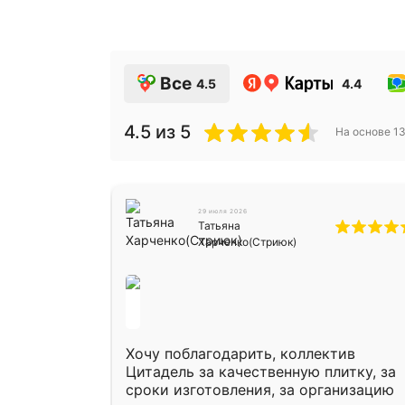
Все
4.5
4.4
4.5
из 5
На основе
1
29 июля 2026
Татьяна
Харченко(Стриюк)
Хочу поблагодарить, коллектив
Цитадель за качественную плитку, за
сроки изготовления, за организацию