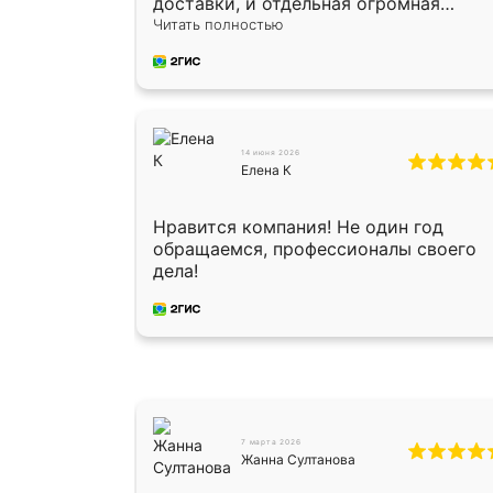
доставки, и отдельная огромная
благодарность за укладку плитки
Читать полностью
Оганесу, за два дня 70 кв, четко,
профессионально, молодцы ребята.
14 июня 2026
Елена К
Нравится компания! Не один год
обращаемся, профессионалы своего
дела!
7 марта 2026
Жанна Султанова