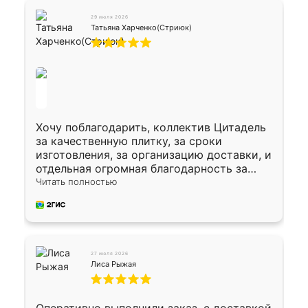
29 июля 2026
Татьяна Харченко(Стриюк)
Хочу поблагодарить, коллектив Цитадель
за качественную плитку, за сроки
изготовления, за организацию доставки, и
отдельная огромная благодарность за
укладку плитки Оганесу, за два дня 70 кв,
Читать полностью
четко, профессионально, молодцы ребята.
27 июля 2026
Лиса Рыжая
Оперативно выполнили заказ, с доставкой