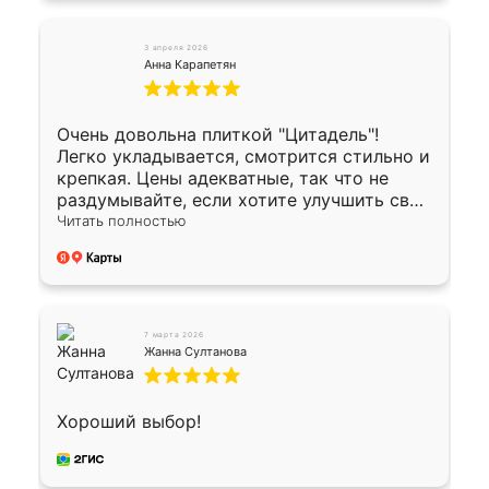
3 апреля 2026
Анна Карапетян
Очень довольна плиткой "Цитадель"!
Легко укладывается, смотрится стильно и
крепкая. Цены адекватные, так что не
раздумывайте, если хотите улучшить свой
двор!
Читать полностью
7 марта 2026
Жанна Султанова
Хороший выбор!