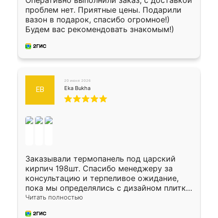
проблем нет. Приятные цены. Подарили
вазон в подарок, спасибо огромное!)
Будем вас рекомендовать знакомым!)
20 июня 2026
Eka Bukha
EB
Заказывали термопанель под царский
кирпич 198шт. Спасибо менеджеру за
консультацию и терпеливое ожидание,
пока мы определялись с дизайном плитки.
Исполнен заказ в срок, спасибо
Читать полностью
производству. Цена самая доступная,
предоплата наличкой 50%. Накануне с