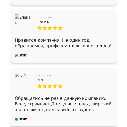
водителем договорились о доставке в
Хомутово. Сегодня заказ привезли.
Окончательный расчет при получении.
14 июня 2026
Огромная благодарность водителю, помог
Елена К
выгрузить. Получили коробку плитки на
всякий случай, вдруг где-то сломается.
Осталось дело за малым-монтировать)))
Нравится компания! Не один год
Подарили два больших вазона трапеция
обращаемся, профессионалы своего дела!
из архитектурного бетона-красота.
28 мая 2026
N N
Обращались не раз в данную компанию.
Всё устраивает.Доступные цены, широкий
ассортимент, вежливый сотрудник.