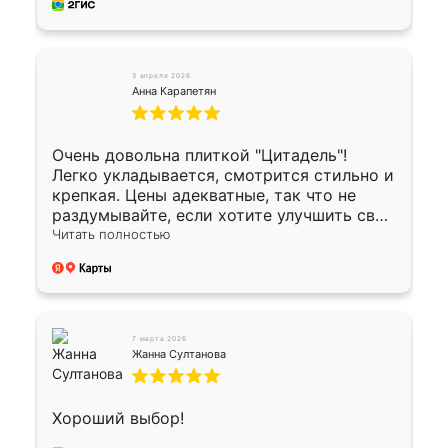
3 апреля 2026
Анна Карапетян
Очень довольна плиткой "Цитадель"!
Легко укладывается, смотрится стильно и
крепкая. Цены адекватные, так что не
раздумывайте, если хотите улучшить свой
двор!
Читать полностью
7 марта 2026
Жанна Султанова
Хороший выбор!