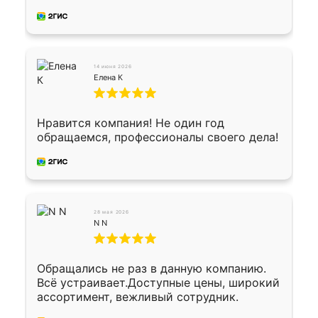
производству. Цена самая доступная,
предоплата наличкой 50%. Накануне с
водителем договорились о доставке в
Хомутово. Сегодня заказ привезли.
Окончательный расчет при получении.
14 июня 2026
Огромная благодарность водителю, помог
Елена К
выгрузить. Получили коробку плитки на
всякий случай, вдруг где-то сломается.
Осталось дело за малым-монтировать)))
Нравится компания! Не один год
Подарили два больших вазона трапеция
обращаемся, профессионалы своего дела!
из архитектурного бетона-красота.
28 мая 2026
N N
Обращались не раз в данную компанию.
Всё устраивает.Доступные цены, широкий
ассортимент, вежливый сотрудник.