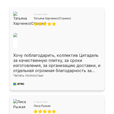
29 июля 2026
Татьяна Харченко(Стриюк)
Хочу поблагодарить, коллектив Цитадель
за качественную плитку, за сроки
изготовления, за организацию доставки, и
отдельная огромная благодарность за
укладку плитки Оганесу, за два дня 70 кв,
Читать полностью
четко, профессионально, молодцы ребята.
27 июля 2026
Лиса Рыжая