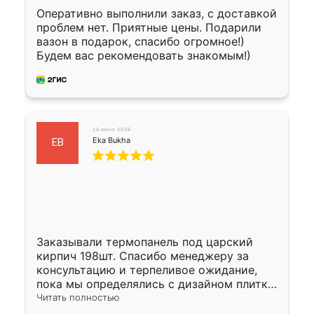
Оперативно выполнили заказ, с доставкой
проблем нет. Приятные цены. Подарили
вазон в подарок, спасибо огромное!)
Будем вас рекомендовать знакомым!)
20 июня 2026
Eka Bukha
EB
Заказывали термопанель под царский
кирпич 198шт. Спасибо менеджеру за
консультацию и терпеливое ожидание,
пока мы определялись с дизайном плитки.
Исполнен заказ в срок, спасибо
Читать полностью
производству. Цена самая доступная,