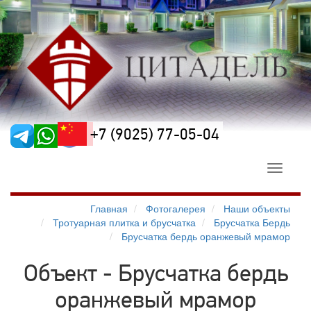
+7 (9025) 77-05-04
Toggle
navigati
Главная
Фотогалерея
Наши объекты
Тротуарная плитка и брусчатка
Брусчатка Бердь
Брусчатка бердь оранжевый мрамор
Объект - Брусчатка бердь
оранжевый мрамор