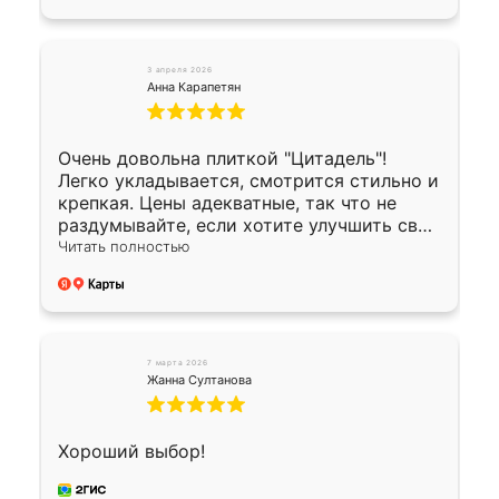
3 апреля 2026
Анна Карапетян
Очень довольна плиткой "Цитадель"!
Легко укладывается, смотрится стильно и
крепкая. Цены адекватные, так что не
раздумывайте, если хотите улучшить свой
двор!
Читать полностью
7 марта 2026
Жанна Султанова
Хороший выбор!