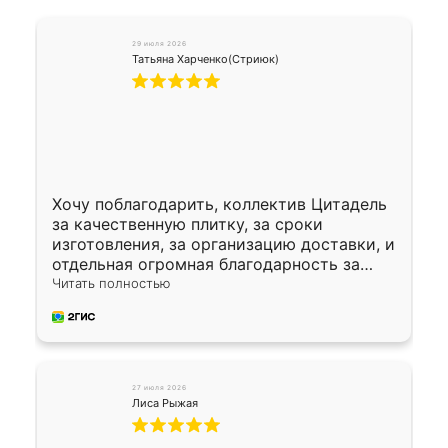
29 июля 2026
Татьяна Харченко(Стриюк)
Хочу поблагодарить, коллектив Цитадель
за качественную плитку, за сроки
изготовления, за организацию доставки, и
отдельная огромная благодарность за
укладку плитки Оганесу, за два дня 70 кв,
Читать полностью
четко, профессионально, молодцы ребята.
27 июля 2026
Лиса Рыжая