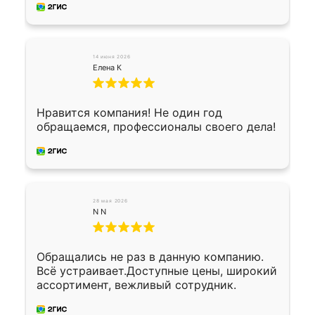
предоплата наличкой 50%. Накануне с
водителем договорились о доставке в
Хомутово. Сегодня заказ привезли.
Окончательный расчет при получении.
14 июня 2026
Огромная благодарность водителю, помог
Елена К
выгрузить. Получили коробку плитки на
всякий случай, вдруг где-то сломается.
Осталось дело за малым-монтировать)))
Нравится компания! Не один год
Подарили два больших вазона трапеция
обращаемся, профессионалы своего дела!
из архитектурного бетона-красота.
28 мая 2026
N N
Обращались не раз в данную компанию.
Всё устраивает.Доступные цены, широкий
ассортимент, вежливый сотрудник.