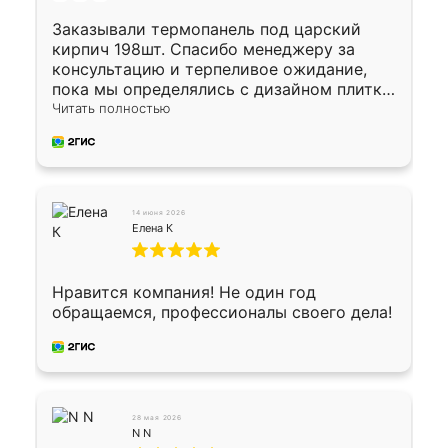
Заказывали термопанель под царский
кирпич 198шт. Спасибо менеджеру за
консультацию и терпеливое ожидание,
пока мы определялись с дизайном плитки.
Исполнен заказ в срок, спасибо
Читать полностью
производству. Цена самая доступная,
предоплата наличкой 50%. Накануне с
водителем договорились о доставке в
Хомутово. Сегодня заказ привезли.
Окончательный расчет при получении.
14 июня 2026
Огромная благодарность водителю, помог
Елена К
выгрузить. Получили коробку плитки на
всякий случай, вдруг где-то сломается.
Осталось дело за малым-монтировать)))
Нравится компания! Не один год
Подарили два больших вазона трапеция
обращаемся, профессионалы своего дела!
из архитектурного бетона-красота.
28 мая 2026
N N