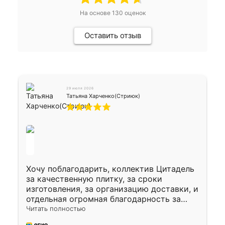
На основе
130
оценок
Оставить отзыв
29 июля 2026
Татьяна Харченко(Стриюк)
Хочу поблагодарить, коллектив Цитадель
за качественную плитку, за сроки
изготовления, за организацию доставки, и
отдельная огромная благодарность за
укладку плитки Оганесу, за два дня 70 кв,
Читать полностью
четко, профессионально, молодцы ребята.