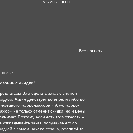
РАЗУМНЫЕ ЦЕНЫ
Все новости
1.10.2022
езонные скидки!
редлагаем Вам сделать заказ с зимней
кидкой. Акция действует до апреля либо до
чередного «форс-мажора». А уж «форс-
ажор» не только отменит скидки, но и цены
однимет. Поэтому если есть возможность –
е откладывайте заказ, получайте его со
кидкой в самом начале сезона, реализуйте