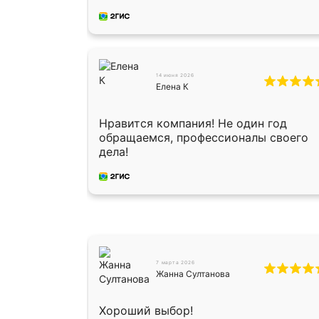
Оганесу, за два дня 70 кв, четко,
профессионально, молодцы ребята.
14 июня 2026
Елена К
Нравится компания! Не один год
обращаемся, профессионалы своего
дела!
7 марта 2026
Жанна Султанова
Хороший выбор!