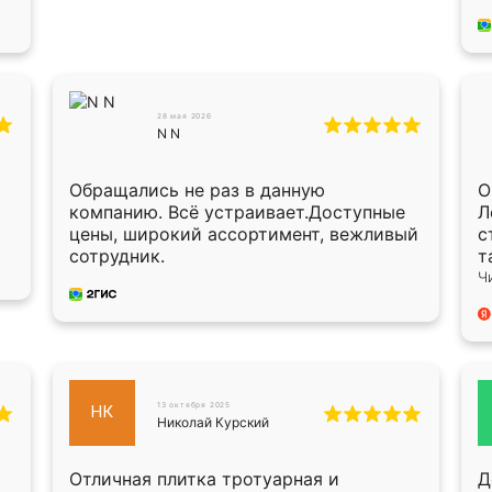
п
п
в
Х
О
О
28 мая 2026
N N
п
п
с
Обращались не раз в данную
О
мон
компанию. Всё устраивает.Доступные
Л
в
цены, широкий ассортимент, вежливый
с
б
сотрудник.
т
у
Ч
13 октября 2025
НК
Николай Курский
Отличная плитка тротуарная и
Д