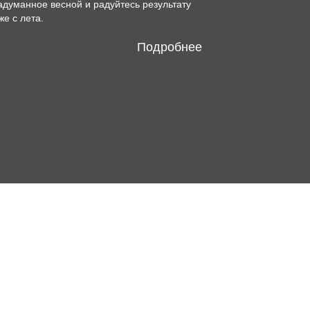
адуманное весной и радуйтесь результату
же с лета.
Подробнее