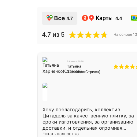
Все
4.7
4.4
4.7
из 5
На основе
1
29 июля 2026
Татьяна
Харченко(Стриюк)
Хочу поблагодарить, коллектив
Цитадель за качественную плитку, за
сроки изготовления, за организацию
доставки, и отдельная огромная
благодарность за укладку плитки
Читать полностью