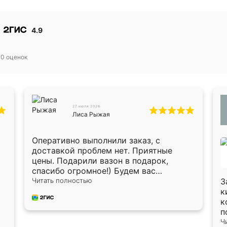
4.9
30
оценок
27 июля 2026
Лиса Рыжая
Оперативно выполнили заказ, с
доставкой проблем нет. Приятные
цены. Подарили вазон в подарок,
спасибо огромное!) Будем вас
рекомендовать знакомым!)
Читать полностью
З
к
к
п
п
Ч