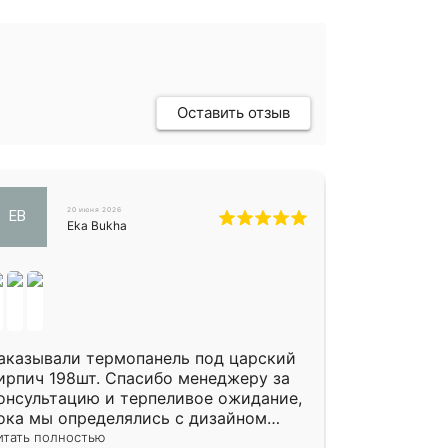
Оставить отзыв
20 июня 2026
EB
Eka Bukha
аказывали термопанель под царский
ирпич 198шт. Спасибо менеджеру за
онсультацию и терпеливое ожидание,
ока мы определялись с дизайном
литки. Исполнен заказ в срок, спасибо
итать полностью