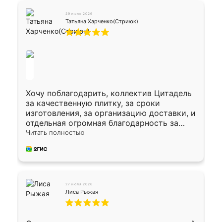
29 июля 2026
Татьяна Харченко(Стриюк)
Хочу поблагодарить, коллектив Цитадель
за качественную плитку, за сроки
изготовления, за организацию доставки, и
отдельная огромная благодарность за
укладку плитки Оганесу, за два дня 70 кв,
Читать полностью
четко, профессионально, молодцы ребята.
27 июля 2026
Лиса Рыжая