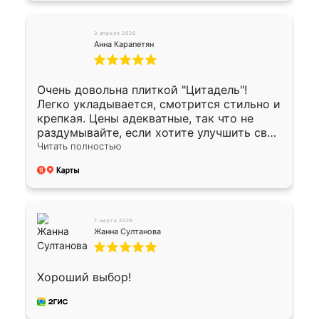
3 апреля 2026
Анна Карапетян
Очень довольна плиткой "Цитадель"!
Легко укладывается, смотрится стильно и
крепкая. Цены адекватные, так что не
раздумывайте, если хотите улучшить свой
двор!
Читать полностью
7 марта 2026
Жанна Султанова
Хороший выбор!