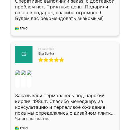
Оперативно выполнили заказ, с доставкой
проблем нет. Приятные цены. Подарили
вазон в подарок, спасибо огромное!)
Будем вас рекомендовать знакомым!)
20 июня 2026
Eka Bukha
EB
Заказывали термопанель под царский
кирпич 198шт. Спасибо менеджеру за
консультацию и терпеливое ожидание,
пока мы определялись с дизайном плитки.
Исполнен заказ в срок, спасибо
Читать полностью
производству. Цена самая доступная,