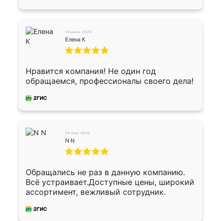
предоплата наличкой 50%. Накануне с
водителем договорились о доставке в
Хомутово. Сегодня заказ привезли.
Окончательный расчет при получении.
14 июня 2026
Огромная благодарность водителю, помог
Елена К
выгрузить. Получили коробку плитки на
всякий случай, вдруг где-то сломается.
Осталось дело за малым-монтировать)))
Нравится компания! Не один год
Подарили два больших вазона трапеция
обращаемся, профессионалы своего дела!
из архитектурного бетона-красота.
28 мая 2026
N N
Обращались не раз в данную компанию.
Всё устраивает.Доступные цены, широкий
ассортимент, вежливый сотрудник.