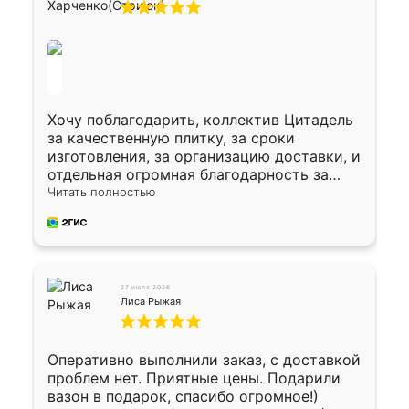
Хочу поблагодарить, коллектив Цитадель
за качественную плитку, за сроки
изготовления, за организацию доставки, и
отдельная огромная благодарность за
укладку плитки Оганесу, за два дня 70 кв,
Читать полностью
четко, профессионально, молодцы ребята.
27 июля 2026
Лиса Рыжая
Оперативно выполнили заказ, с доставкой
проблем нет. Приятные цены. Подарили
вазон в подарок, спасибо огромное!)