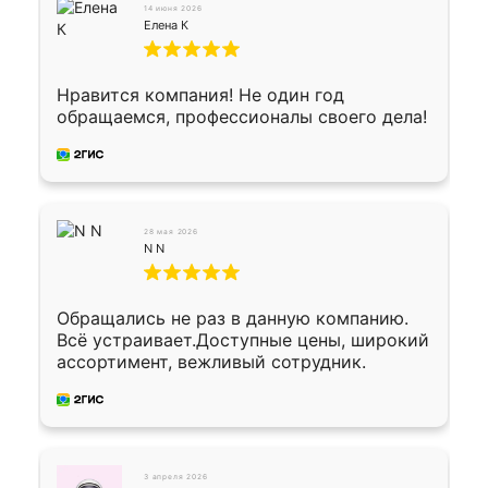
Окончательный расчет при получении.
14 июня 2026
Огромная благодарность водителю, помог
Елена К
выгрузить. Получили коробку плитки на
всякий случай, вдруг где-то сломается.
Осталось дело за малым-монтировать)))
Нравится компания! Не один год
Подарили два больших вазона трапеция
обращаемся, профессионалы своего дела!
из архитектурного бетона-красота.
28 мая 2026
N N
Обращались не раз в данную компанию.
Всё устраивает.Доступные цены, широкий
ассортимент, вежливый сотрудник.
3 апреля 2026