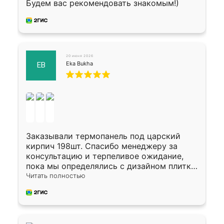
Будем вас рекомендовать знакомым!)
20 июня 2026
Eka Bukha
EB
Заказывали термопанель под царский
кирпич 198шт. Спасибо менеджеру за
консультацию и терпеливое ожидание,
пока мы определялись с дизайном плитки.
Исполнен заказ в срок, спасибо
Читать полностью
производству. Цена самая доступная,
предоплата наличкой 50%. Накануне с
водителем договорились о доставке в
Хомутово. Сегодня заказ привезли.